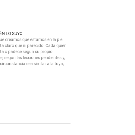
ÉN LO SUYO
ue creamos que estamos en la piel
stá claro que ni parecido. Cada quién
ta o padece según su propio
e, según las lecciones pendientes y,
circunstancia sea similar a la tuya,
misma tampoco que la mía. Tenemos
 en que…