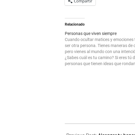
Compartir
Relacionado
Personas que viven siempre
Cuando ocultar matices y emociones 
ser otra persona. Tienes maneras de c
pero vienes al mundo con una intenci
¿Sabes cuál es tu camino? Si eres tú d
personas que tienen ideas que rondan
cabeza e ideas por crear, disponte a el
momento de…
2024-