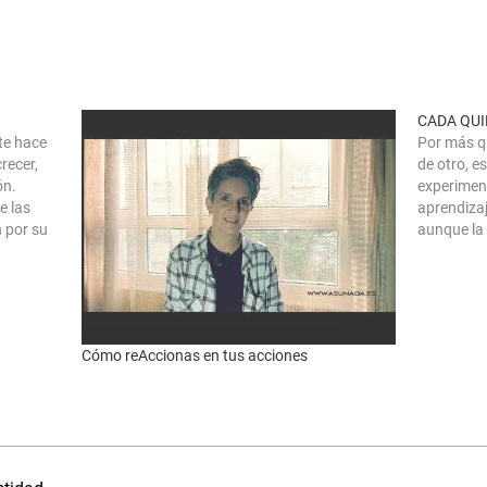
CADA QUI
te hace
Por más q
recer,
de otro, e
ón.
experimen
e las
aprendizaj
 por su
aunque la 
lo, es
no es la 
momentos
Cómo reAccionas en tus acciones