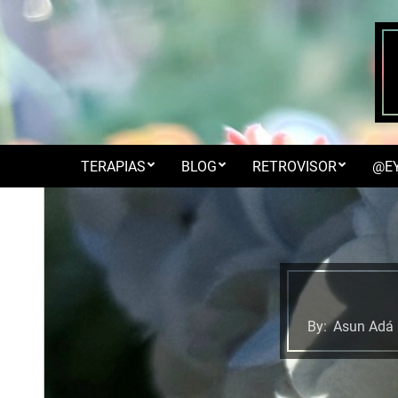
Skip
to
content
TERAPIAS
BLOG
RETROVISOR
@E
By:
Asun Adá