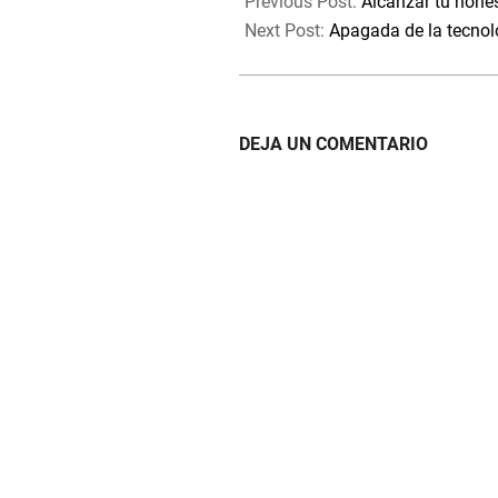
09-
Previous Post:
Alcanzar tu hone
12
Next Post:
Apagada de la tecnol
DEJA UN COMENTARIO