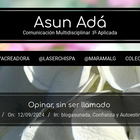
Asun Adá
Comunicación Multidisciplinar ૐ Aplicada
YACREADORA
@LASERCHISPA
@MARAMALG
COLEC
Secondary
Navigation
Menu
Opinar, sin ser llamado
On:
12/09/2024
In:
blogasunada
,
Confianza y Autoest