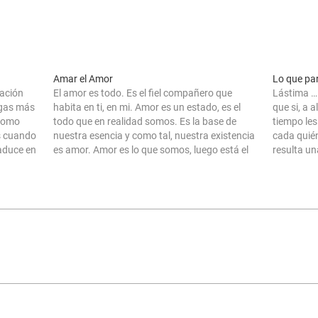
Amar el Amor
Lo que par
sación
El amor es todo. Es el fiel compañero que
Lástima … 
ngas más
habita en ti, en mi. Amor es un estado, es el
que si, a 
 como
todo que en realidad somos. Es la base de
tiempo les
s cuando
nuestra esencia y como tal, nuestra existencia
cada quié
raduce en
es amor. Amor es lo que somos, luego está el
resulta un
o, y
hecho en sí de…
en el ser 