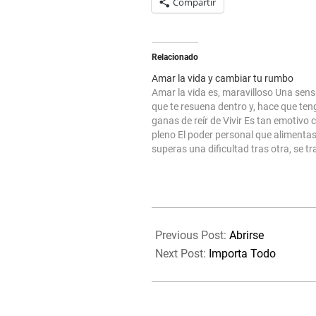
Compartir
Relacionado
Amar la vida y cambiar tu rumbo
Amar la vida es, maravilloso Una sen
que te resuena dentro y, hace que te
ganas de reír de Vivir Es tan emotivo
pleno El poder personal que alimenta
superas una dificultad tras otra, se t
un gran Gracias. Se une tu vida contig
eres…
2019-
11-
Previous Post:
Abrirse
25
Next Post:
Importa Todo