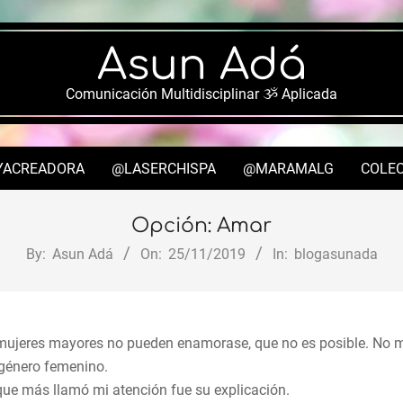
Asun Adá
Comunicación Multidisciplinar ૐ Aplicada
YACREADORA
@LASERCHISPA
@MARAMALG
COLEC
Secondary
Navigation
Opción: Amar
Menu
By:
Asun Adá
On:
25/11/2019
In:
blogasunada
mujeres mayores no pueden enamorase, que no es posible. No me
 género femenino.
 que más llamó mi atención fue su explicación.