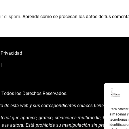
ir el spam.
Aprende cómo se procesan los datos de tus comenta
e Privacidad
l
á
Todos los Derechos Reservados.
do de esta web y sus correspondientes enlaces tienen un uso expl
Para ofrecer
almacenar y/
terial que aparece, gráfico, creaciones multimedia, texto y demá
tecnologías
 a la autora. Está prohibida su manipulación sin previo aviso ex
identificacio