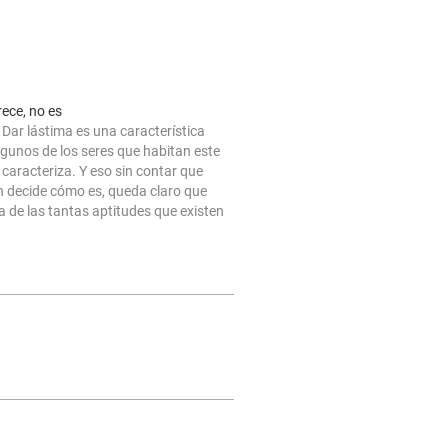
ece, no es
Dar lástima es una característica
algunos de los seres que habitan este
 caracteriza. Y eso sin contar que
n decide cómo es, queda claro que
a de las tantas aptitudes que existen
humano. Y da igual qué suceda…