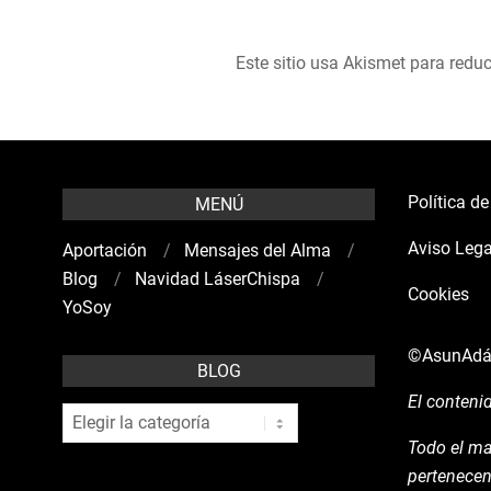
Este sitio usa Akismet para reduc
Política d
MENÚ
Aviso Lega
Aportación
Mensajes del Alma
Blog
Navidad LáserChispa
Cookies
YoSoy
©AsunAd
BLOG
El conteni
blog
Todo el ma
pertenecen