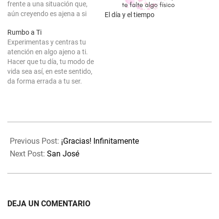
frente a una situación que,
aún creyendo es ajena a si
El día y el tiempo
mismo como individuo, es
Rumbo a Ti
algo que venía necesitando y
Experimentas y centras tu
pidiendo. El subconsciente
atención en algo ajeno a ti.
es consciente. Sabe qué
Hacer que tu día, tu modo de
hace falta y cuándo se
vida sea así, en este sentido,
necesita lo que ha de ser.…
da forma errada a tu ser.
Para el universo, tu YO es la
más grande de las
expresiones que existe, y por
lo tanto es sagrado,
2020-
procede…
03-
Previous Post:
¡Gracias! Infinitamente
18
Next Post:
San José
DEJA UN COMENTARIO