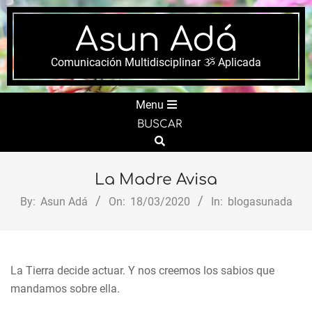
Skip
to
Asun Adá
content
Comunicación Multidisciplinar ૐ Aplicada
Secondary
Menu
Navigation
BUSCAR
Menu
Search
La Madre Avisa
By:
Asun Adá
On:
18/03/2020
In:
blogasunada
La Tierra decide actuar. Y nos creemos los sabios que
mandamos sobre ella.