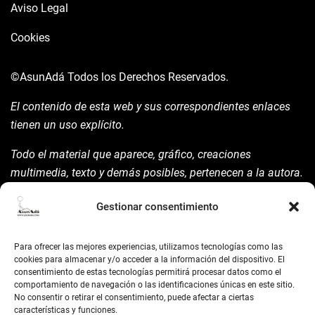
Aviso Legal
Cookies
©AsunAdá
Todos los Derechos Reservados.
El contenido de esta web y sus correspondientes enlaces
tienen un uso explícito.
Todo el material que aparece, gráfico, creaciones
multimedia, texto y demás posibles, pertenecen a la autora.
Está prohibida su manipulación sin previo aviso expreso de
Gestionar consentimiento
la mism para ello.
Siempre habrá de nombrarla y reconocer pues su autoría
Para ofrecer las mejores experiencias, utilizamos tecnologías como las
©AsunAdá ​Gracias.
cookies para almacenar y/o acceder a la información del dispositivo. El
consentimiento de estas tecnologías permitirá procesar datos como el
comportamiento de navegación o las identificaciones únicas en este sitio.
No consentir o retirar el consentimiento, puede afectar a ciertas
características y funciones.