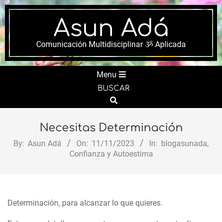
Skip
to
Asun Adá
content
Comunicación Multidisciplinar ૐ Aplicada
Secondary
Menu
Navigation
BUSCAR
Menu
Search
Necesitas Determinación
By:
Asun Adá
On:
11/11/2023
In:
blogasunada
,
Confianza y Autoestima
Determinación, para alcanzar lo que quieres.