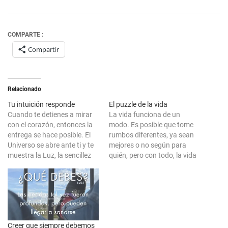
COMPARTE :
Compartir
Relacionado
Tu intuición responde
El puzzle de la vida
Cuando te detienes a mirar
La vida funciona de un
con el corazón, entonces la
modo. Es posible que tome
entrega se hace posible. El
rumbos diferentes, ya sean
Universo se abre ante ti y te
mejores o no según para
muestra la Luz, la sencillez
quién, pero con todo, la vida
de lo que es, de lo que habita
nos enseña. ¿Tienes algo en
en a tu alrededor. Y es que en
tu vida que no encaja
demasiadas ocasiones es
contigo, ni tu en ello y que
que nos mantenemos
quieras cambiarlo? Cierto
distantes…
que a veces, las idas…
Creer que siempre debemos