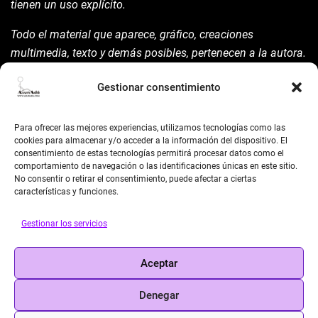
tienen un uso explícito.
Todo el material que aparece, gráfico, creaciones
multimedia, texto y demás posibles, pertenecen a la autora.
Está prohibida su manipulación sin previo aviso expreso de
Gestionar consentimiento
la mism para ello.
Siempre habrá de nombrarla y reconocer pues su autoría
Para ofrecer las mejores experiencias, utilizamos tecnologías como las
©AsunAdá ​Gracias.
cookies para almacenar y/o acceder a la información del dispositivo. El
consentimiento de estas tecnologías permitirá procesar datos como el
comportamiento de navegación o las identificaciones únicas en este sitio.
No consentir o retirar el consentimiento, puede afectar a ciertas
características y funciones.
Gestionar los servicios
BUSCAR
Aceptar
Search
Denegar