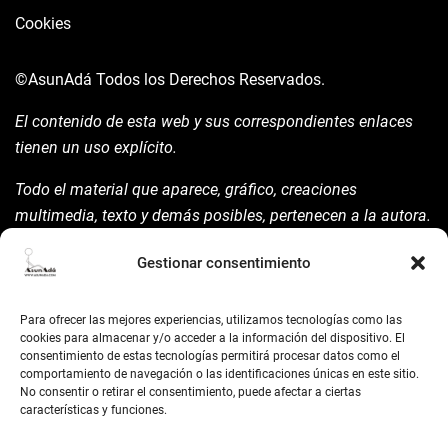
Cookies
©AsunAdá
Todos los Derechos Reservados.
El contenido de esta web y sus correspondientes enlaces
tienen un uso explícito.
Todo el material que aparece, gráfico, creaciones
multimedia, texto y demás posibles, pertenecen a la autora.
Está prohibida su manipulación sin previo aviso expreso de
Gestionar consentimiento
la mism para ello.
Siempre habrá de nombrarla y reconocer pues su autoría
Para ofrecer las mejores experiencias, utilizamos tecnologías como las
©AsunAdá ​Gracias.
cookies para almacenar y/o acceder a la información del dispositivo. El
consentimiento de estas tecnologías permitirá procesar datos como el
comportamiento de navegación o las identificaciones únicas en este sitio.
No consentir o retirar el consentimiento, puede afectar a ciertas
características y funciones.