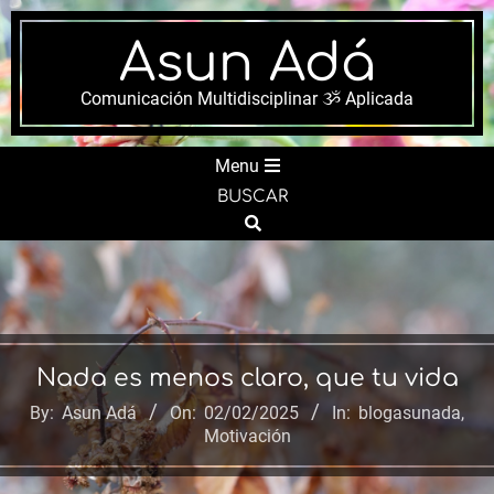
Skip
to
Asun Adá
content
Comunicación Multidisciplinar ૐ Aplicada
Secondary
Menu
Navigation
BUSCAR
Menu
Search
Nada es menos claro, que tu vida
By:
Asun Adá
On:
02/02/2025
In:
blogasunada
,
Motivación