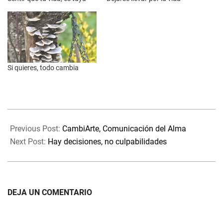
Si quieres, todo cambia
2025-
02-
Previous Post:
CambiArte, Comunicación del Alma
02
Next Post:
Hay decisiones, no culpabilidades
DEJA UN COMENTARIO