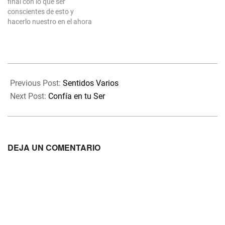
final con lo que ser
conscientes de esto y
hacerlo nuestro en el ahora
nos permite vivir desde la
verdad del presente. El modo
más sencillo de experimentar
la vida no es otro que el que
2020-
cada…
05-
Previous Post:
Sentidos Varios
14
Next Post:
Confía en tu Ser
DEJA UN COMENTARIO