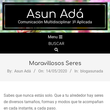
Skip
to
Asun Adá
content
Comunicación Multidisciplinar ૐ Aplicada
Secondary
Menu
Navigation
BUSCAR
Search
Menu
Maravillosos Seres
By:
Asun Adá
On:
14/05/2020
In:
blogasunada
Sabes que nunca estás solo. Que a tu alrededor hay seres
de diversos tamaños, formas y modos que te acompañan
en cada instante, a cada paso.