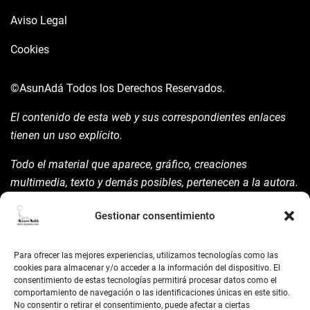
Aviso Legal
Cookies
©AsunAdá
Todos los Derechos Reservados.
El contenido de esta web y sus correspondientes enlaces
tienen un uso explícito.
Todo el material que aparece, gráfico, creaciones
multimedia, texto y demás posibles, pertenecen a la autora.
Está prohibida su manipulación sin previo aviso expreso de
Gestionar consentimiento
la mism para ello.
Siempre habrá de nombrarla y reconocer pues su autoría
Para ofrecer las mejores experiencias, utilizamos tecnologías como las
©AsunAdá ​Gracias.
cookies para almacenar y/o acceder a la información del dispositivo. El
consentimiento de estas tecnologías permitirá procesar datos como el
comportamiento de navegación o las identificaciones únicas en este sitio.
No consentir o retirar el consentimiento, puede afectar a ciertas