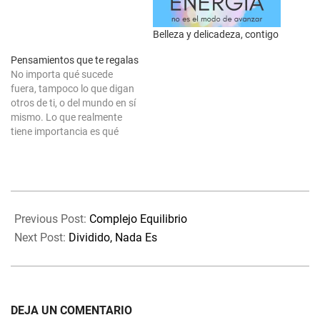
Belleza y delicadeza, contigo
Pensamientos que te regalas
No importa qué sucede
fuera, tampoco lo que digan
otros de ti, o del mundo en sí
mismo. Lo que realmente
tiene importancia es qué
sientes en tu interior. Piensa
en qué opinión tienes de ti,
sobre lo que vives y
experimentas en tus días. La
2020-
pregunta es: Te tomas…
04-
Previous Post:
Complejo Equilibrio
14
Next Post:
Dividido, Nada Es
DEJA UN COMENTARIO