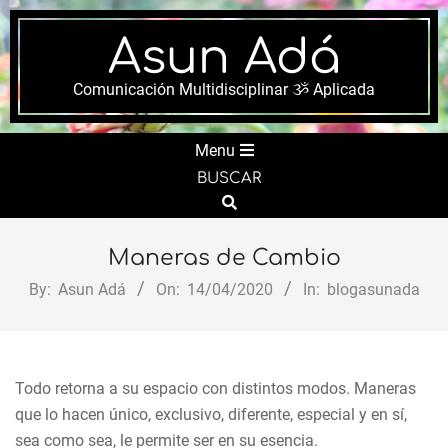
Skip
to
Asun Adá
content
Comunicación Multidisciplinar ૐ Aplicada
Secondary
Menu
Navigation
BUSCAR
Menu
Search
Maneras de Cambio
By:
Asun Adá
On:
14/04/2020
In:
blogasunada
Todo retorna a su espacio con distintos modos. Maneras
que lo hacen único, exclusivo, diferente, especial y en sí,
sea como sea, le permite ser en su esencia.