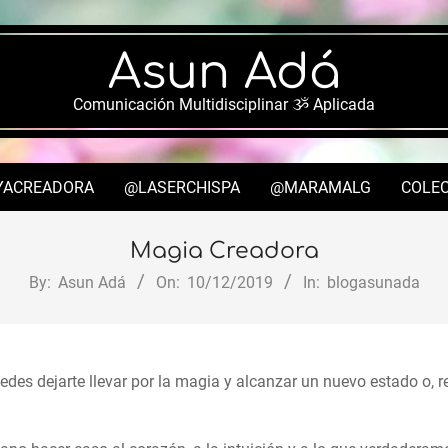
Asun Adá
Comunicación Multidisciplinar ૐ Aplicada
YACREADORA
@LASERCHISPA
@MARAMALG
COLEC
Secondary
Navigation
Magia Creadora
Menu
By:
Asun Adá
On:
10/12/2019
In:
blogasunada
es dejarte llevar por la magia y alcanzar un nuevo estado o, retr