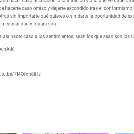
no hacer caso al corazón, a la intuición y a lo que verdaderament
de hacerte caso omiso y dejarte escondido tras el conformismo 
tros sin importarte qué quieres o sin darte la oportunidad de exp
r la causalidad y magia son.
a así hacer caso a los sentimientos, sean los que sean son los t
sunAdá
outu.be/7I4Qfnh8iHs