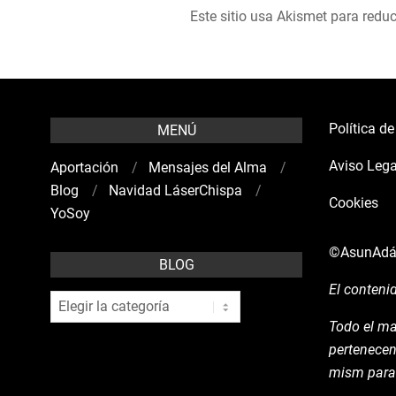
Este sitio usa Akismet para reduc
Política d
MENÚ
Aviso Lega
Aportación
Mensajes del Alma
Blog
Navidad LáserChispa
Cookies
YoSoy
©AsunAd
BLOG
El conteni
blog
Todo el ma
pertenecen
mism para 