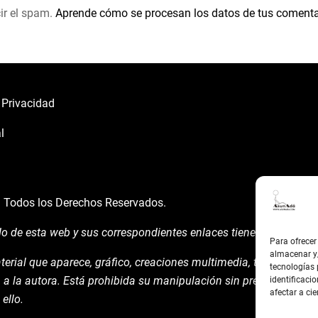
ir el spam.
Aprende cómo se procesan los datos de tus comenta
e Privacidad
l
á
Todos los Derechos Reservados.
do de esta web y sus correspondientes enlaces tienen un uso expl
Para ofrecer
almacenar y/
terial que aparece, gráfico, creaciones multimedia, texto y demá
tecnologías
 a la autora. Está prohibida su manipulación sin previo aviso ex
identificacio
afectar a cie
ello.