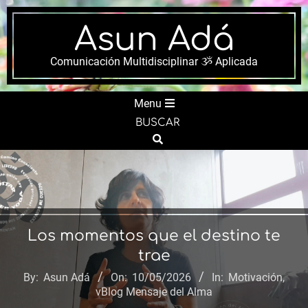
Skip
to
Asun Adá
content
Comunicación Multidisciplinar ૐ Aplicada
Secondary
Menu
Navigation
BUSCAR
Menu
Search
Los momentos que el destino te
trae
By:
Asun Adá
On:
10/05/2026
In:
Motivación
,
vBlog Mensaje del Alma