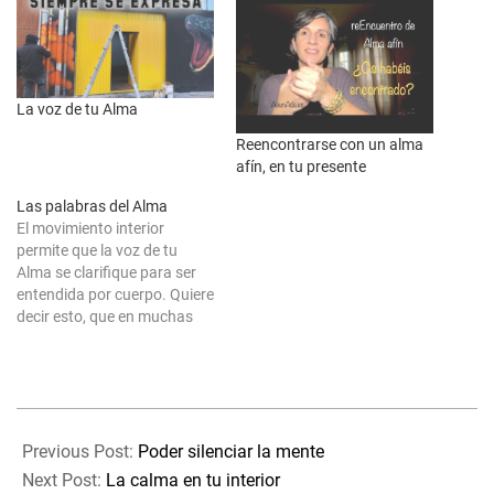
La voz de tu Alma
Reencontrarse con un alma
afín, en tu presente
Las palabras del Alma
El movimiento interior
permite que la voz de tu
Alma se clarifique para ser
entendida por cuerpo. Quiere
decir esto, que en muchas
ocasiones sientes una
necesidad de cambio o de
tener que hacer, así como un
mal estar o una
2026-
incomodidad. Algo que en ti
05-
genera ganas de mover…
Previous Post:
Poder silenciar la mente
10
Next Post:
La calma en tu interior