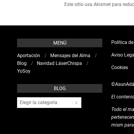
Este sitio usa Akismet para reduc
Política d
MENÚ
Aviso Lega
Aportación
Mensajes del Alma
Blog
Navidad LáserChispa
Cookies
YoSoy
©AsunAd
BLOG
El conteni
blog
Todo el ma
pertenecen
mism para 