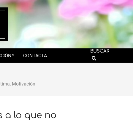
BUSCAR
CIÓN
CONTACTA
Search
stima
,
Motivación
 a lo que no