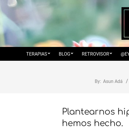
Skip
to
content
TERAPIAS
BLOG
RETROVISOR
@E
By:
Asun Adá
Plantearnos hi
hemos hecho.