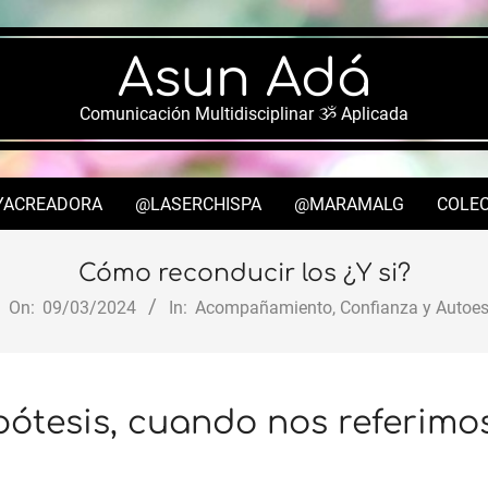
Asun Adá
Comunicación Multidisciplinar ૐ Aplicada
YACREADORA
@LASERCHISPA
@MARAMALG
COLEC
Secondary
Navigation
Cómo reconducir los ¿Y si?
Menu
On:
09/03/2024
In:
Acompañamiento
,
Confianza y Autoe
pótesis, cuando nos referimos