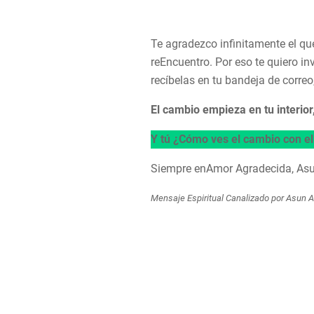
Te agradezco infinitamente el qu
reEncuentro. Por eso te quiero in
recíbelas en tu bandeja de corr
El cambio empieza en tu interio
Y tú ¿Cómo ves el cambio con e
Siempre enAmor Agradecida, As
Mensaje Espiritual Canalizado por Asun 