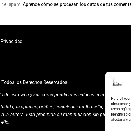
ir el spam.
Aprende cómo se procesan los datos de tus comenta
e Privacidad
l
á
Todos los Derechos Reservados.
do de esta web y sus correspondientes enlaces tienen un uso expl
Para ofrecer
almacenar y/
terial que aparece, gráfico, creaciones multimedia, texto y demá
tecnologías
 a la autora. Está prohibida su manipulación sin previo aviso ex
identificacio
afectar a cie
ello.