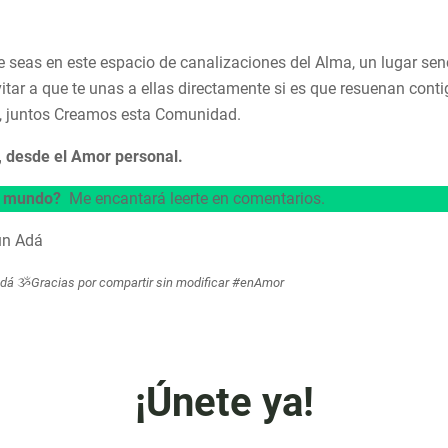
e seas en este espacio de canalizaciones del Alma, un lugar sen
vitar a que te unas a ellas directamente si es que resuenan con
eo, juntos Creamos esta Comunidad.
r, desde el Amor personal.
l mundo?
Me encantará leerte en comentarios.
un Adá
Adá
ૐ
Gracias por compartir sin modificar #enAmor
¡Únete ya!