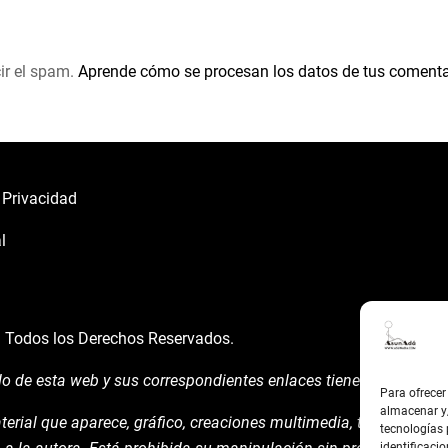
ir el spam.
Aprende cómo se procesan los datos de tus comenta
e Privacidad
l
á
Todos los Derechos Reservados.
do de esta web y sus correspondientes enlaces tienen un uso expl
Para ofrecer
almacenar y/
terial que aparece, gráfico, creaciones multimedia, texto y demá
tecnologías
identificacio