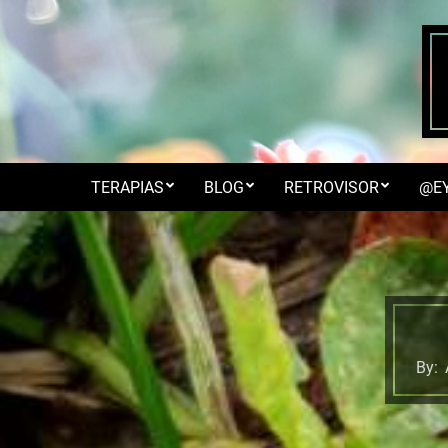
Skip
to
content
TERAPIAS
BLOG
RETROVISOR
@E
By: