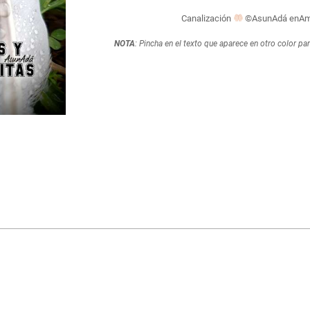
Canalización
©AsunAdá enAmo
NOTA
: Pincha en el texto que aparece en otro color pa