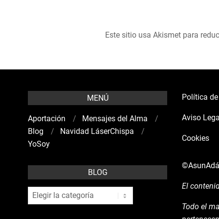
Este sitio usa Akismet para reduc
Política d
MENÚ
Aviso Lega
Aportación
Mensajes del Alma
Blog
Navidad LáserChispa
Cookies
YoSoy
©AsunAd
BLOG
El conteni
blog
Todo el ma