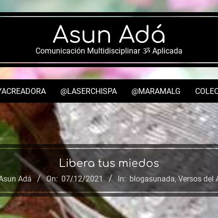
Asun Adá
Comunicación Multidisciplinar ૐ Aplicada
YACREADORA
@LASERCHISPA
@MARAMALG
COLEC
Secondary
Navigation
Menu
Libera tus miedos
Asun Adá
On:
07/12/2021
In:
blogasunada
,
Versos del