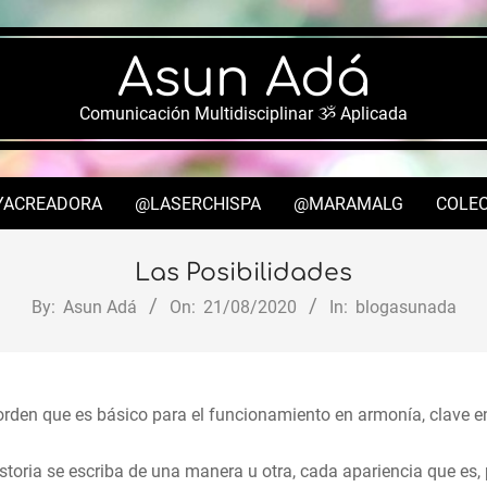
Asun Adá
Comunicación Multidisciplinar ૐ Aplicada
YACREADORA
@LASERCHISPA
@MARAMALG
COLEC
Secondary
Navigation
Las Posibilidades
Menu
By:
Asun Adá
On:
21/08/2020
In:
blogasunada
orden que es básico para el funcionamiento en armonía, clave en 
istoria se escriba de una manera u otra, cada apariencia que es,