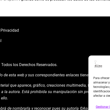
e Privacidad
l
á
Todos los Derechos Reservados.
do de esta web y sus correspondientes enlaces tienen un uso expl
Para ofrecer
almacenar y/
terial que aparece, gráfico, creaciones multimedia, texto y demá
tecnologías
 a la autora. Está prohibida su manipulación sin previo aviso ex
identificacio
afectar a cie
ello.
Gestionar l
brá de nombrarla y reconocer pues su autoría ©AsunAdá ​Graci