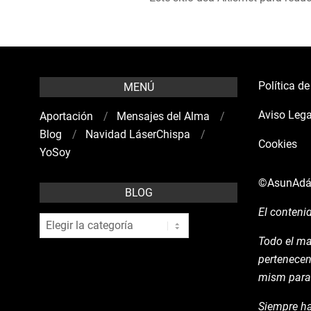
Política d
MENÚ
Aviso Lega
Aportación
Mensajes del Alma
Blog
Navidad LáserChispa
Cookies
YoSoy
©AsunAd
BLOG
El conteni
blog
Todo el ma
pertenecen
mism para 
Siempre ha