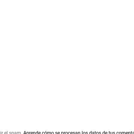
ir el spam.
Aprende cómo se procesan los datos de tus comenta