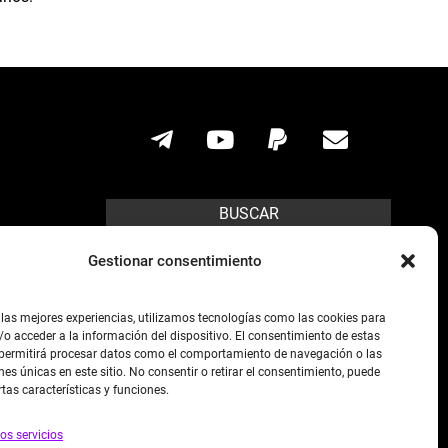
BUSCAR
Search
Gestionar consentimiento
ícito.
 las mejores experiencias, utilizamos tecnologías como las cookies para
o acceder a la información del dispositivo. El consentimiento de estas
s posibles,
 permitirá procesar datos como el comportamiento de navegación o las
preso de la
nes únicas en este sitio. No consentir o retirar el consentimiento, puede
rtas características y funciones.
os servicios
as.