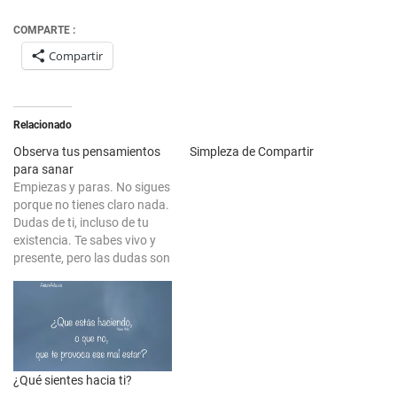
COMPARTE :
Compartir
Relacionado
Observa tus pensamientos
Simpleza de Compartir
para sanar
Empiezas y paras. No sigues
porque no tienes claro nada.
Dudas de ti, incluso de tu
existencia. Te sabes vivo y
presente, pero las dudas son
tan amplias y se extienden a
tantos ámbitos, que te
quedas como en un limbo de
sueños. El motivo, los por
qué. ¿Acaso es…
¿Qué sientes hacia ti?