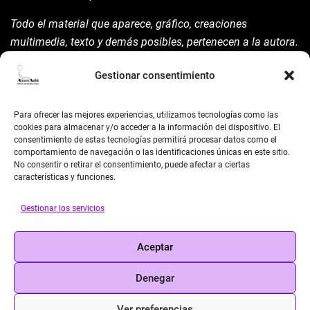
Todo el material que aparece, gráfico, creaciones
multimedia, texto y demás posibles, pertenecen a la autora.
Está prohibida su manipulación sin previo aviso expreso de
Gestionar consentimiento
la mism para ello.
Siempre habrá de nombrarla y reconocer pues su autoría
Para ofrecer las mejores experiencias, utilizamos tecnologías como las
©AsunAdá ​Gracias.
cookies para almacenar y/o acceder a la información del dispositivo. El
consentimiento de estas tecnologías permitirá procesar datos como el
comportamiento de navegación o las identificaciones únicas en este sitio.
No consentir o retirar el consentimiento, puede afectar a ciertas
características y funciones.
Gestionar los servicios
BUSCAR
Aceptar
Search
Denegar
Ver preferencias