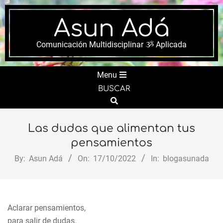
Skip
to
Asun Adá
content
Comunicación Multidisciplinar ૐ Aplicada
Secondary
Menu
Navigation
BUSCAR
Menu
Search
Las dudas que alimentan tus
pensamientos
By:
Asun Adá
On:
17/10/2022
In:
blogasunada
Aclarar pensamientos,
para salir de dudas.