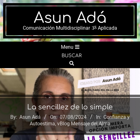
Skip
to
Asun Adá
content
Comunicación Multidisciplinar ૐ Aplicada
Secondary
Menu
Navigation
BUSCAR
Menu
Search
La sencillez de lo simple
By:
Asun Adá
On:
07/08/2024
In:
Confianza y
Autoestima
,
vBlog Mensaje del Alma