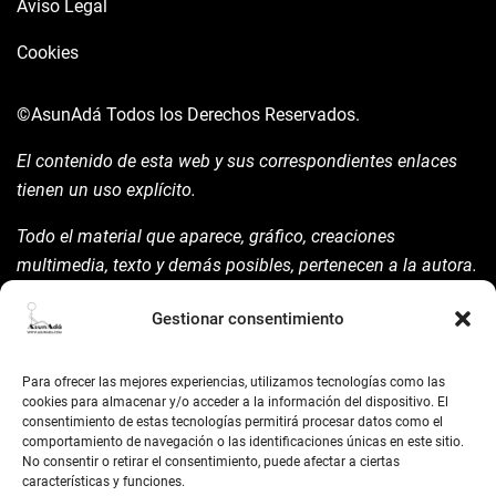
Aviso Legal
Cookies
©AsunAdá
Todos los Derechos Reservados.
El contenido de esta web y sus correspondientes enlaces
tienen un uso explícito.
Todo el material que aparece, gráfico, creaciones
multimedia, texto y demás posibles, pertenecen a la autora.
Está prohibida su manipulación sin previo aviso expreso de
Gestionar consentimiento
la mism para ello.
Siempre habrá de nombrarla y reconocer pues su autoría
Para ofrecer las mejores experiencias, utilizamos tecnologías como las
©AsunAdá ​Gracias.
cookies para almacenar y/o acceder a la información del dispositivo. El
consentimiento de estas tecnologías permitirá procesar datos como el
comportamiento de navegación o las identificaciones únicas en este sitio.
No consentir o retirar el consentimiento, puede afectar a ciertas
características y funciones.