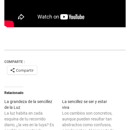
COMPARTE :
Compartir
Relacionado
La grandeza de la sencillez
La sencillez se ser y estar
de la Luz
viva
La luz habita en cada
Los cambios son concretos,
esquina de tu recorrido
aunque pueden resultar tan
diario, ¿la ves en la tuya? Es
abstractos como confusos,