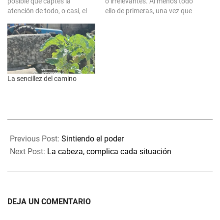
posible que captes la
o irrelevantes. Al menos todo
atención de todo, o casi, el
ello de primeras, una vez que
espacio amplio que está
vamos haciéndonos
ante ti cuando pasas y te
conscientes de nuevos
vas abriendo paso a la vida.
mundos a nuestro alrededor,
Pero, puede ser también que
el campo de visión se
obvies otros muchos,…
agranda y alcanzamos a ver
incluso metas, que nunca
La sencillez del camino
antes nos atrevimos a
descifrar.…
2024-
08-
Previous Post:
Sintiendo el poder
07
Next Post:
La cabeza, complica cada situación
DEJA UN COMENTARIO