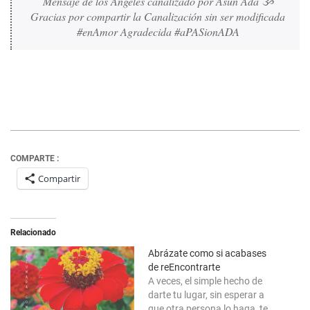
Mensaje de los Ángeles canalizado por Asun Adá ૐ 
Gracias por compartir la Canalización sin ser modificada 
#enAmor Agradecida #aPASionADA 
COMPARTE :
Compartir
Relacionado
Abrázate como si acabases
de reEncontrarte
A veces, el simple hecho de
darte tu lugar, sin esperar a
que otra persona lo haga, te