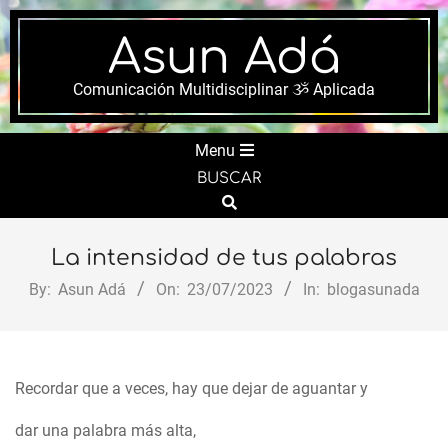
Skip
to
Asun Adá
content
Comunicación Multidisciplinar ૐ Aplicada
Secondary
Menu
Navigation
BUSCAR
Menu
Search
La intensidad de tus palabras
By:
Asun Adá
On:
23/07/2023
In:
blogasunada
Recordar que a veces, hay que dejar de aguantar y
dar una palabra más alta,