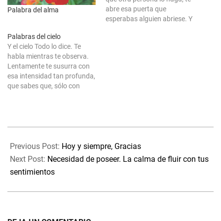
abre esa puerta que
Palabra del alma
esperabas alguien abriese. Y
para nada, haciendo
Palabras del cielo
referencia o tratándose de
Y el cielo Todo lo dice. Te
dar un paso a un gran
habla mientras te observa.
puesto, o un castillo con
Lentamente te susurra con
princesa o príncipe, sino que
esa intensidad tan profunda,
estabas…
que sabes que, sólo con
mirarlo, eres
plenitud.Totalmente
absoluto y lleno. Y cómo
decirle que no. Cómo
2023-
negarte a Vivir sin Él. Sin
07-
embargo, te niegas en
Previous Post:
Hoy y siempre, Gracias
tantas veces, que ya…
23
Next Post:
Necesidad de poseer. La calma de fluir con tus
sentimientos