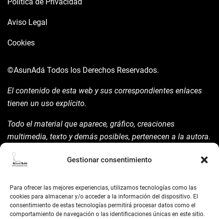
Política de Privacidad
Aviso Legal
Cookies
©AsunAdá
Todos los Derechos Reservados.
El contenido de esta web y sus correspondientes enlaces
tienen un uso explícito.
Todo el material que aparece, gráfico, creaciones
multimedia, texto y demás posibles, pertenecen a la autora.
Está prohibida su manipulación sin previo aviso expreso de
Gestionar consentimiento
la mism para ello.
Siempre habrá de nombrarla y reconocer pues su autoría
Para ofrecer las mejores experiencias, utilizamos tecnologías como las
©AsunAdá ​Gracias.
cookies para almacenar y/o acceder a la información del dispositivo. El
consentimiento de estas tecnologías permitirá procesar datos como el
comportamiento de navegación o las identificaciones únicas en este sitio.