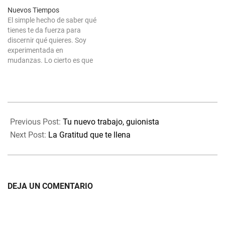
Nuevos Tiempos
El simple hecho de saber qué
tienes te da fuerza para
discernir qué quieres. Soy
experimentada en
mudanzas. Lo cierto es que
en mis años por esta vida
llevo unas cuantas, pasan
incluso el doble de la docena
y como aún no está clara mi
2021-
ubicación ya me encuentro
02-
nuevamente…
Previous Post:
Tu nuevo trabajo, guionista
06
Next Post:
La Gratitud que te llena
DEJA UN COMENTARIO