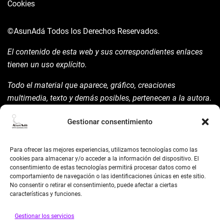
Cookies
©AsunAdá
Todos los Derechos Reservados.
El contenido de esta web y sus correspondientes enlaces
tienen un uso explícito.
Todo el material que aparece, gráfico, creaciones
multimedia, texto y demás posibles, pertenecen a la autora.
Está prohibida su manipulación sin previo aviso expreso de
Gestionar consentimiento
la mism para ello.
Siempre habrá de nombrarla y reconocer pues su autoría
Para ofrecer las mejores experiencias, utilizamos tecnologías como las
©AsunAdá ​Gracias.
cookies para almacenar y/o acceder a la información del dispositivo. El
consentimiento de estas tecnologías permitirá procesar datos como el
comportamiento de navegación o las identificaciones únicas en este sitio.
No consentir o retirar el consentimiento, puede afectar a ciertas
características y funciones.
Gestionar los servicios