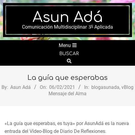
Skip
to
Asun Adá
content
Comunicación Multidisciplinar ૐ Aplicada
Secondary
Menu
Navigation
BUSCAR
Menu
Search
La guía que esperabas
By:
Asun Adá
On:
06/02/2021
In:
blogasunada
,
vBlog
Mensaje del Alma
«La guía que esperabas, es tuya» por AsunAdá es la nueva
entrada del Vídeo-Blog de Diario De Reflexiones.