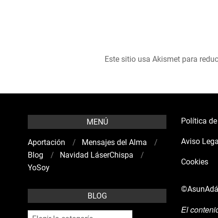
Este sitio usa Akismet para reduc
Política d
MENÚ
Aviso Lega
Aportación
Mensajes del Alma
Blog
Navidad LáserChispa
Cookies
YoSoy
©AsunAd
BLOG
El conteni
blog