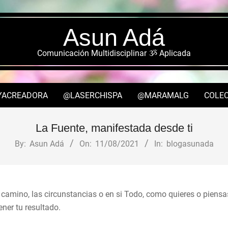
Asun Adá
Comunicación Multidisciplinar ૐ Aplicada
YACREADORA
@LASERCHISPA
@MARAMALG
COLEC
Secondary
Navigation
La Fuente, manifestada desde ti
Menu
By:
Asun Adá
On:
11/08/2021
In:
blogasunada
 camino, las circunstancias o en si Todo, como quieres o piensa
ner tu resultado.