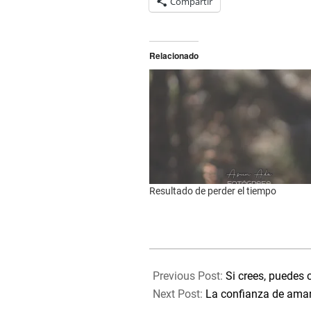
Compartir
Relacionado
Resultado de perder el tiempo
2021-
08-
Previous Post:
Si crees, puedes 
11
Next Post:
La confianza de amar