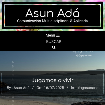
Skip
to
Asun Adá
content
Comunicación Multidisciplinar ૐ Aplicada
Secondary
Menu
Navigation
BUSCAR
Menu
Search
Jugamos a vivir
By:
Asun Adá
On:
16/07/2025
In:
blogasunada