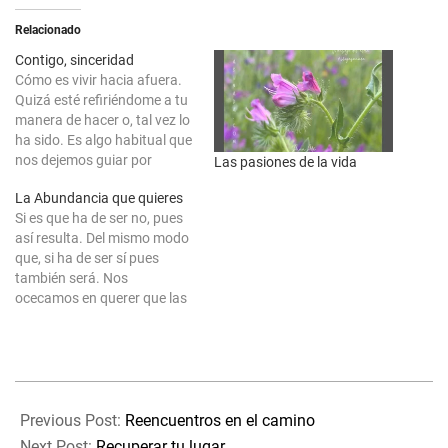
Relacionado
Contigo, sinceridad
Cómo es vivir hacia afuera.
Quizá esté refiriéndome a tu
manera de hacer o, tal vez lo
ha sido. Es algo habitual que
nos dejemos guiar por
Las pasiones de la vida
alguien que no sabe de
La Abundancia que quieres
nuestra vida, parece
Si es que ha de ser no, pues
absurdo que sea así pero, en
así resulta. Del mismo modo
realidad sí lo es. O acaso si
que, si ha de ser sí pues
te sinceras…
también será. Nos
ocecamos en querer que las
cosas sean de una manera
cuando en realidad, lo mejor
que nos puede pasar es que
sean de otra, pero nos da…
2025-
07-
Previous Post:
Reencuentros en el camino
16
Next Post:
Recuperar tu lugar