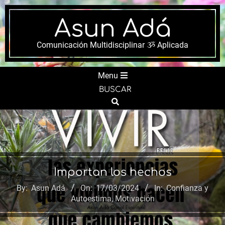
Skip
to
Asun Adá
content
Comunicación Multidisciplinar ૐ Aplicada
Secondary
Menu
Navigation
BUSCAR
Menu
Search
Importan los hechos
By:
Asun Adá
On:
17/03/2024
In:
Confianza y
Autoestima
,
Motivación