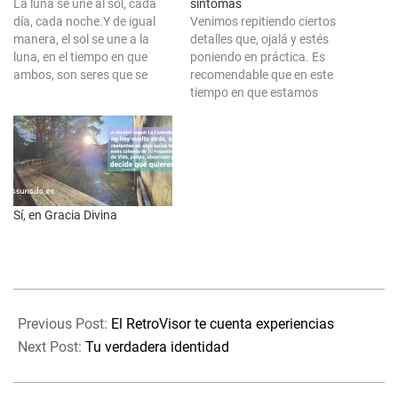
La luna se une al sol, cada
síntomas
día, cada noche.Y de igual
Venimos repitiendo ciertos
manera, el sol se une a la
detalles que, ojalá y estés
luna, en el tiempo en que
poniendo en práctica. Es
ambos, son seres que se
recomendable que en este
habitan.Se permiten ser.
tiempo en que estamos
Cómo un cuento de hadas
transitando estés en ti. Que
los sueños se hacen
te centres en tus
realidad. Se dan forma en
pensamientos, sentimientos,
eclipses, con…
en tus reacciones y en las
que te dice tu cuerpo, bien
sea por dolores, molestias,
Sí, en Gracia Divina
sensaciones o algo,…
2022-
07-
Previous Post:
El RetroVisor te cuenta experiencias
26
Next Post:
Tu verdadera identidad