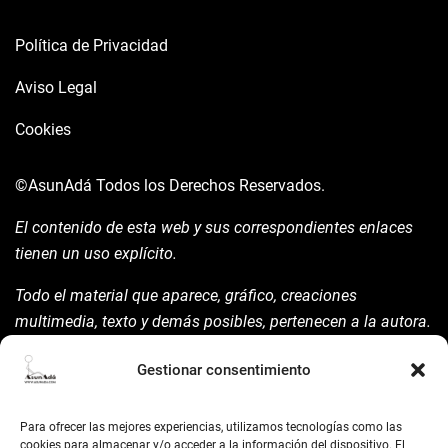
Política de Privacidad
Aviso Legal
Cookies
©AsunAdá
Todos los Derechos Reservados.
El contenido de esta web y sus correspondientes enlaces
tienen un uso explícito.
Todo el material que aparece, gráfico, creaciones
multimedia, texto y demás posibles, pertenecen a la autora.
Está prohibida su manipulación sin previo aviso expreso de
Gestionar consentimiento
la mism para ello.
Siempre habrá de nombrarla y reconocer pues su autoría
Para ofrecer las mejores experiencias, utilizamos tecnologías como las
©AsunAdá ​Gracias.
cookies para almacenar y/o acceder a la información del dispositivo. El