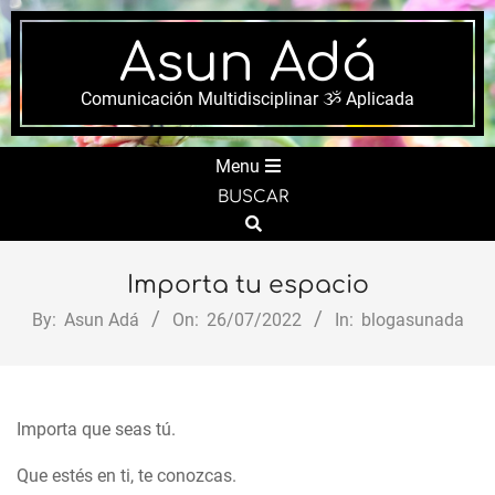
Skip
to
Asun Adá
content
Comunicación Multidisciplinar ૐ Aplicada
Secondary
Menu
Navigation
BUSCAR
Menu
Search
Importa tu espacio
By:
Asun Adá
On:
26/07/2022
In:
blogasunada
Importa que seas tú.
Que estés en ti, te conozcas.