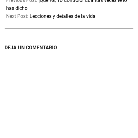
Previous Post:
¡Que va, Yo Controlo! Cuántas veces te lo
23
has dicho
Next Post:
Lecciones y detalles de la vida
DEJA UN COMENTARIO