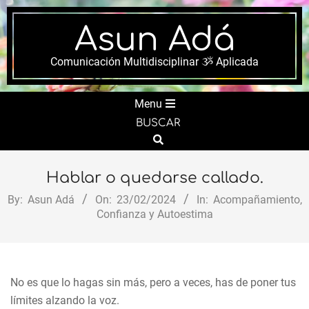
Skip
to
Asun Adá
content
Comunicación Multidisciplinar ૐ Aplicada
Secondary
Menu
Navigation
BUSCAR
Menu
Search
Hablar o quedarse callado.
By:
Asun Adá
On:
23/02/2024
In:
Acompañamiento
,
Confianza y Autoestima
No es que lo hagas sin más, pero a veces, has de poner tus
límites alzando la voz.