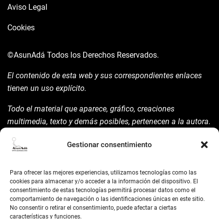
Aviso Legal
Cookies
©AsunAdá
Todos los Derechos Reservados.
El contenido de esta web y sus correspondientes enlaces
tienen un uso explícito.
Todo el material que aparece, gráfico, creaciones
multimedia, texto y demás posibles, pertenecen a la autora.
Está prohibida su manipulación sin previo aviso expreso de
Gestionar consentimiento
la mism para ello.
Siempre habrá de nombrarla y reconocer pues su autoría
Para ofrecer las mejores experiencias, utilizamos tecnologías como las
©AsunAdá ​Gracias.
cookies para almacenar y/o acceder a la información del dispositivo. El
consentimiento de estas tecnologías permitirá procesar datos como el
comportamiento de navegación o las identificaciones únicas en este sitio.
No consentir o retirar el consentimiento, puede afectar a ciertas
características y funciones.