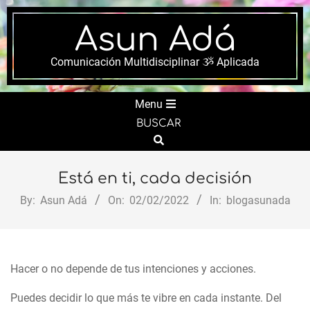
Skip
to
Asun Adá
content
Comunicación Multidisciplinar ૐ Aplicada
Secondary
Menu
Navigation
BUSCAR
Menu
Search
Está en ti, cada decisión
By:
Asun Adá
On:
02/02/2022
In:
blogasunada
Hacer o no depende de tus intenciones y acciones.
Puedes decidir lo que más te vibre en cada instante. Del