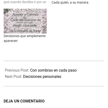
que cuando decides ir por un
Cada quién, a su manera
camino, ése no te limita a
poder tomar otras
decisiones que puedan ser
complementarias, retomar
otras ideas, volver sobre tus
pasos a algo…
Decisiones que simplemente
aparecen
2022-
02-
Previous Post:
Con sombras en cada paso
02
Next Post:
Decisiones personales
DEJA UN COMENTARIO