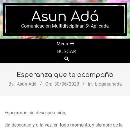
Skip
to
Asun Adá
content
Comunicación Multidisciplinar ૐ Aplicada
Secondary
Menu
Navigation
BUSCAR
Menu
Search
Esperanza que te acompaña
By:
Asun Adá
On:
30/06/2023
In:
blogasunada
Esperamos sin desesperación,
sin descanso y a la vez, en todo momento, y siempre de la