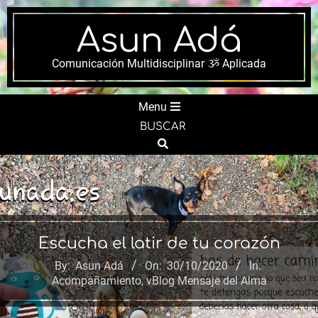
Skip
to
Asun Adá
content
Comunicación Multidisciplinar ૐ Aplicada
Secondary
Menu
Navigation
BUSCAR
Menu
Search
Escucha el latir de tu corazón
By:
Asun Adá
On:
30/10/2020
In:
Acompañamiento
,
vBlog Mensaje del Alma