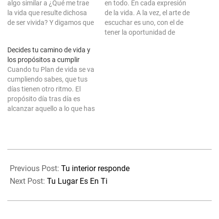
algo similar a ¿Qué me trae
en todo. En cada expresión
la vida que resulte dichosa
de la vida. A la vez, el arte de
de ser vivida? Y digamos que
escuchar es uno, con el de
la siguiente pregunta es si
tener la oportunidad de
¿Has obtenido alguna
expresarse. Puedes
Decides tu camino de vida y
respuesta? Con todo y más,
escuchar, y ser escuchado.
los propósitos a cumplir
quizá antes de nada,
Expresarte, incluso aunque
Cuando tu Plan de vida se va
debieras preguntarte
no seas capaz de hacerlo en
cumpliendo sabes, que tus
realmente, si te has…
el tiempo concreto en…
días tienen otro ritmo. El
propósito día tras día es
alcanzar aquello a lo que has
venido, una vez cumplido,
regresarás. Lo sé, a veces
me hago muchas preguntas.
De algunas tengo
2020-
respuestas conocidas, de
10-
otras son la eterna…
Previous Post:
Tu interior responde
30
Next Post:
Tu Lugar Es En Ti