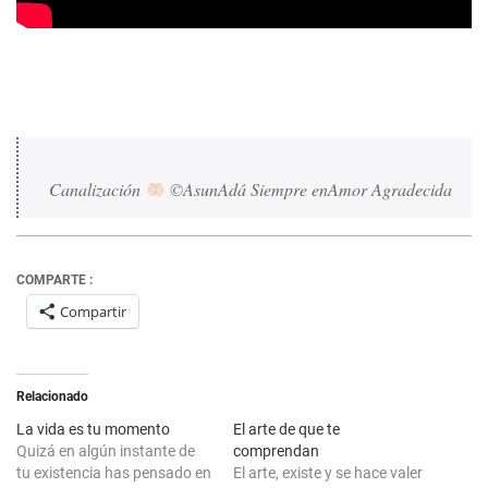
Canalización 
 ©AsunAdá Siempre enAmor 
Agradecida
COMPARTE :
Compartir
Relacionado
La vida es tu momento
El arte de que te
Quizá en algún instante de
comprendan
tu existencia has pensado en
El arte, existe y se hace valer