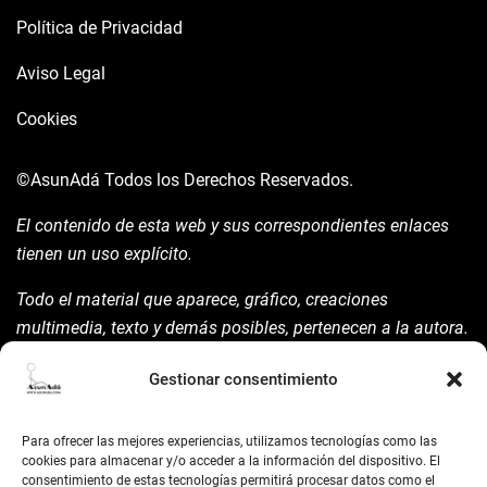
Política de Privacidad
Aviso Legal
Cookies
©AsunAdá
Todos los Derechos Reservados.
El contenido de esta web y sus correspondientes enlaces
tienen un uso explícito.
Todo el material que aparece, gráfico, creaciones
multimedia, texto y demás posibles, pertenecen a la autora.
Está prohibida su manipulación sin previo aviso expreso de
Gestionar consentimiento
la mism para ello.
Siempre habrá de nombrarla y reconocer pues su autoría
Para ofrecer las mejores experiencias, utilizamos tecnologías como las
©AsunAdá ​Gracias.
cookies para almacenar y/o acceder a la información del dispositivo. El
consentimiento de estas tecnologías permitirá procesar datos como el