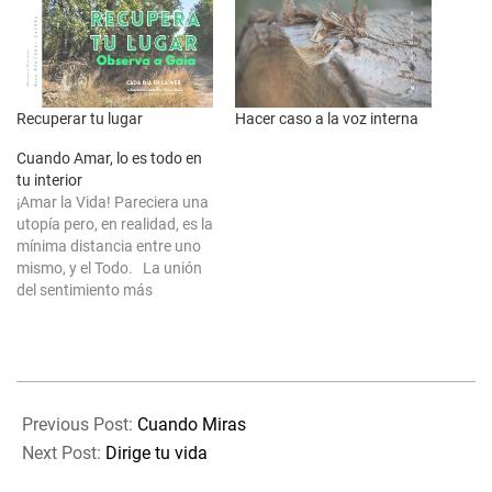
Recuperar tu lugar
Hacer caso a la voz interna
Cuando Amar, lo es todo en
tu interior
¡Amar la Vida! Pareciera una
utopía pero, en realidad, es la
mínima distancia entre uno
mismo, y el Todo. La unión
del sentimiento más
pequeño que puede albergar
el corazón, al tratarse del
encuentro con la propia vida.
Reconocer que estamos
2020-
aquí y ahora llenos de todo,
11-
sabiendo…
Previous Post:
Cuando Miras
21
Next Post:
Dirige tu vida