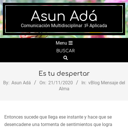
Skip
to
Asun Adá
content
Comunicación Multidisciplinar ૐ Aplicada
Secondary
Menu
Navigation
BUSCAR
Menu
Search
Es tu despertar
By:
Asun Adá
On:
21/11/2020
In:
vBlog Mensaje del
Alma
Entonces sucede que llega ese instante y hace que se
desencadene una tormenta de sentimientos que logra