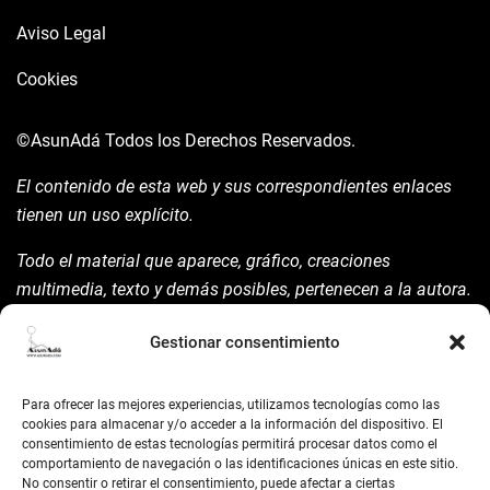
Aviso Legal
Cookies
©AsunAdá
Todos los Derechos Reservados.
El contenido de esta web y sus correspondientes enlaces
tienen un uso explícito.
Todo el material que aparece, gráfico, creaciones
multimedia, texto y demás posibles, pertenecen a la autora.
Está prohibida su manipulación sin previo aviso expreso de
Gestionar consentimiento
la mism para ello.
Siempre habrá de nombrarla y reconocer pues su autoría
Para ofrecer las mejores experiencias, utilizamos tecnologías como las
©AsunAdá ​Gracias.
cookies para almacenar y/o acceder a la información del dispositivo. El
consentimiento de estas tecnologías permitirá procesar datos como el
comportamiento de navegación o las identificaciones únicas en este sitio.
No consentir o retirar el consentimiento, puede afectar a ciertas