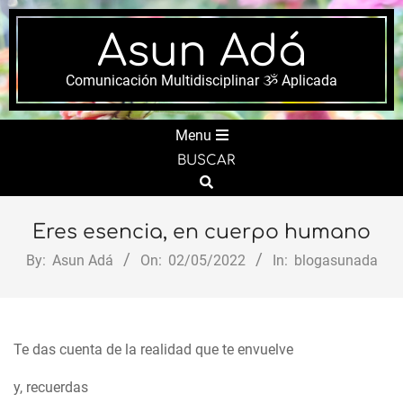
Skip
to
Asun Adá
content
Comunicación Multidisciplinar ૐ Aplicada
Secondary
Menu
Navigation
BUSCAR
Menu
Search
Eres esencia, en cuerpo humano
By:
Asun Adá
On:
02/05/2022
In:
blogasunada
Te das cuenta de la realidad que te envuelve
y, recuerdas