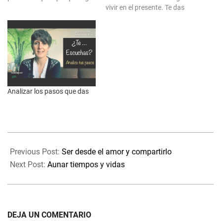
hay que te lleva hacia ellas.
vivir en el presente. Te das
Incluso de las que tienes, en
cuenta de que el tiempo es el
cuáles y qué, puedes
espacio dónde vives, el poder
mejorar. También de qué has
hacer y experimentar. Nada
de dejar atrás porque no te
te separa del todo y eres
conviene. Cada…
capaz de hacer…
Analizar los pasos que das
2022-
05-
Previous Post:
Ser desde el amor y compartirlo
02
Next Post:
Aunar tiempos y vidas
DEJA UN COMENTARIO