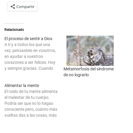
Compartir
Relacionado
El proceso de sentir a Dios
A ti y a todos los que una
vez, pensasteis en vosotros,
en ayudar a vuestros
corazones a ser felices. Hoy
y siempre gracias. Cuando
Metamorfosis del síndrome
sigues el camino de la Dicha,
de no lograrlo
sin lugar a la maldad, puede
Alimentar la mente
ser que también sucedan en
El ruido de tu mente alimenta
tu vida cosas menos buenas,
el malestar de tu cuerpo.
dolorosas incluso, y…
Podría ser que no lo hagas
consciente pero, cuánto más
vueltas das a las cosas, más
te lías entre ese submundo.
Pasa generalmente a