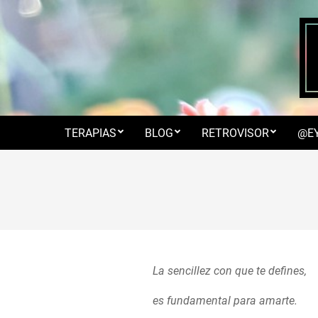
Skip
to
content
TERAPIAS
BLOG
RETROVISOR
@E
La sencillez con que te defines,
es fundamental para amarte.