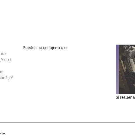
Puedes no ser ajeno o sí
s no
Y si el
as
mbo? ¿Y
do, se
Si resuena 
cio