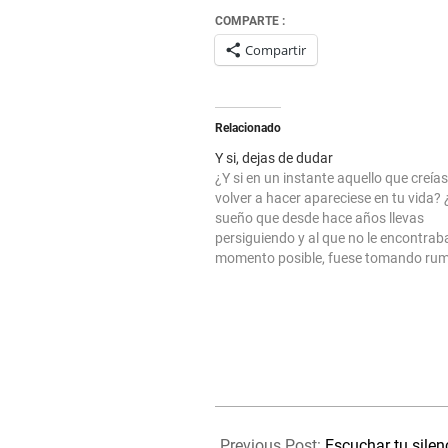
COMPARTE :
Compartir
Relacionado
Y si, dejas de dudar
¿Y si en un instante aquello que creía
volver a hacer apareciese en tu vida? ¿
sueño que desde hace años llevas
persiguiendo y al que no le encontrab
momento posible, fuese tomando ru
si la decisión que querrías haber toma
presenta como una nueva…
2022-
12-
Previous Post:
Escuchar tu silen