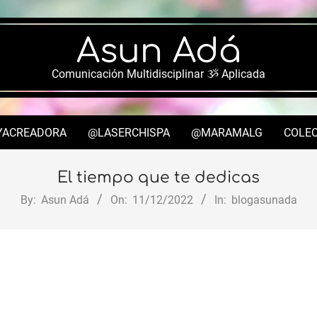
Asun Adá
Comunicación Multidisciplinar ૐ Aplicada
YACREADORA
@LASERCHISPA
@MARAMALG
COLEC
Secondary
Navigation
El tiempo que te dedicas
Menu
By:
Asun Adá
On:
11/12/2022
In:
blogasunada