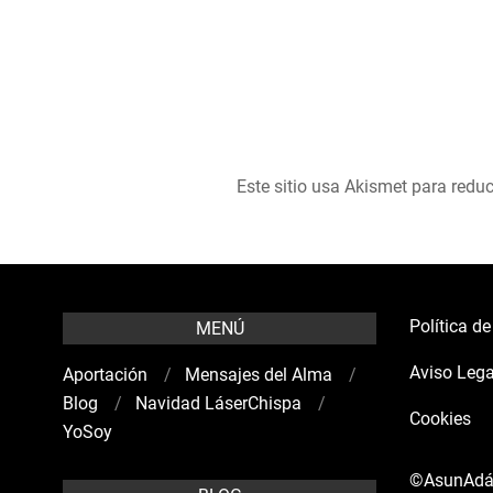
Este sitio usa Akismet para reduc
Política d
MENÚ
Aviso Lega
Aportación
Mensajes del Alma
Blog
Navidad LáserChispa
Cookies
YoSoy
©AsunAd