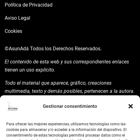
Política de Privacidad
Aviso Legal
Cookies
©AsunAdá
Todos los Derechos Reservados.
El contenido de esta web y sus correspondientes enlaces
tienen un uso explícito.
Todo el material que aparece, gráfico, creaciones
multimedia, texto y demás posibles, pertenecen a la autora.
Está prohibida su manipulación sin previo aviso expreso de
Gestionar consentimiento
la mism para ello.
Siempre habrá de nombrarla y reconocer pues su autoría
Para ofrecer las mejores experiencias, utilizamos tecnologías como las
©AsunAdá ​Gracias.
cookies para almacenar y/o acceder a la información del dispositivo. El
consentimiento de estas tecnologías permitirá procesar datos como el