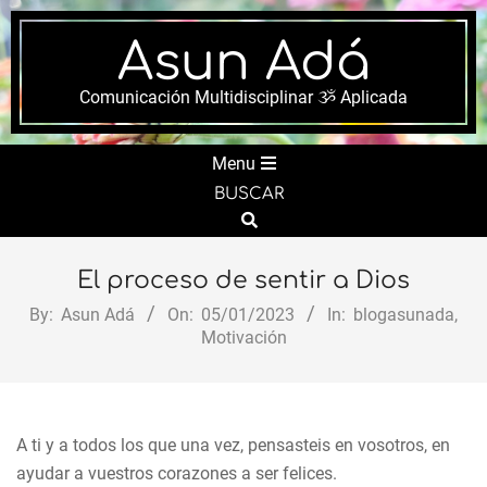
Skip
to
Asun Adá
content
Comunicación Multidisciplinar ૐ Aplicada
Secondary
Menu
Navigation
BUSCAR
Menu
Search
El proceso de sentir a Dios
By:
Asun Adá
On:
05/01/2023
In:
blogasunada
,
Motivación
A ti y a todos los que una vez, pensasteis en vosotros, en
ayudar a vuestros corazones a ser felices.