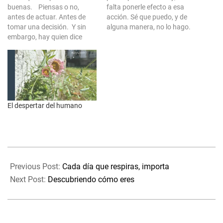
buenas. Piensas o no,
falta ponerle efecto a esa
antes de actuar. Antes de
acción. Sé que puedo, y de
tomar una decisión. Y sin
alguna manera, no lo hago.
embargo, hay quien dice
Me pregunto cuál es el
también, que las
motivo de por qué no lo
oportunidades, solo pasan
hago. Y en ese pensamiento
una vez en la vida. Puede
puedo perderme durante
ser que no sea lo mismo,
horas, intentando salir del
pero también pueden
bucle…
confundirnos ambas, en…
El despertar del humano
2023-
01-
Previous Post:
Cada día que respiras, importa
05
Next Post:
Descubriendo cómo eres