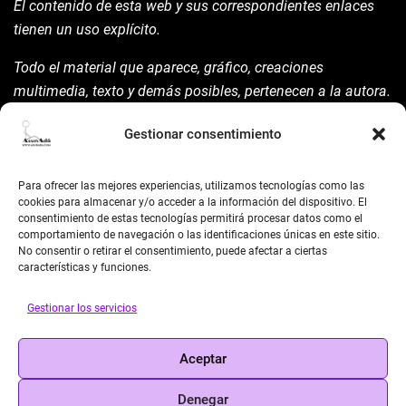
El contenido de esta web y sus correspondientes enlaces
tienen un uso explícito.
Todo el material que aparece, gráfico, creaciones
multimedia, texto y demás posibles, pertenecen a la autora.
Está prohibida su manipulación sin previo aviso expreso de
Gestionar consentimiento
la mism para ello.
Siempre habrá de nombrarla y reconocer pues su autoría
Para ofrecer las mejores experiencias, utilizamos tecnologías como las
©AsunAdá ​Gracias.
cookies para almacenar y/o acceder a la información del dispositivo. El
consentimiento de estas tecnologías permitirá procesar datos como el
comportamiento de navegación o las identificaciones únicas en este sitio.
No consentir o retirar el consentimiento, puede afectar a ciertas
características y funciones.
Gestionar los servicios
BUSCAR
Aceptar
Search
Denegar