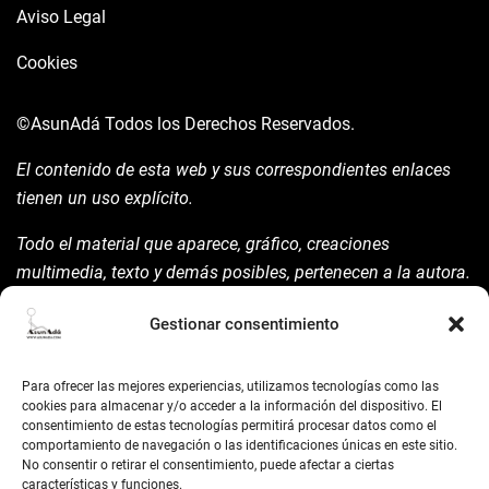
Aviso Legal
Cookies
©AsunAdá
Todos los Derechos Reservados.
El contenido de esta web y sus correspondientes enlaces
tienen un uso explícito.
Todo el material que aparece, gráfico, creaciones
multimedia, texto y demás posibles, pertenecen a la autora.
Está prohibida su manipulación sin previo aviso expreso de
Gestionar consentimiento
la mism para ello.
Siempre habrá de nombrarla y reconocer pues su autoría
Para ofrecer las mejores experiencias, utilizamos tecnologías como las
©AsunAdá ​Gracias.
cookies para almacenar y/o acceder a la información del dispositivo. El
consentimiento de estas tecnologías permitirá procesar datos como el
comportamiento de navegación o las identificaciones únicas en este sitio.
No consentir o retirar el consentimiento, puede afectar a ciertas
características y funciones.