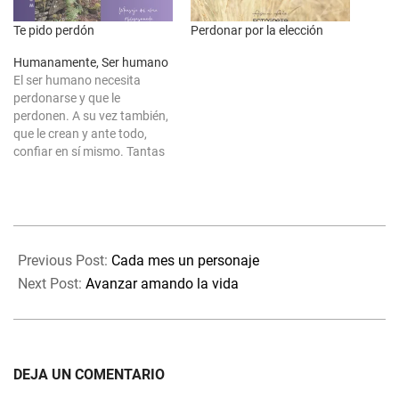
Te pido perdón
Perdonar por la elección
Humanamente, Ser humano
El ser humano necesita
perdonarse y que le
perdonen. A su vez también,
que le crean y ante todo,
confiar en sí mismo. Tantas
veces el apoyo propio a uno
mismo. ¿Te amas, como
para ser tu mismo y mejor
versión? ૐ Gracias por
2025-
compartir la Canalización sin
11-
ser modificada…
Previous Post:
Cada mes un personaje
11
Next Post:
Avanzar amando la vida
DEJA UN COMENTARIO