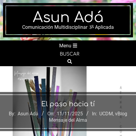
Skip
to
Asun Adá
content
Comunicación Multidisciplinar ૐ Aplicada
Secondary
Menu
Navigation
BUSCAR
Menu
Search
El paso hacia tí
By:
Asun Adá
On:
11/11/2025
In:
UCDM
,
vBlog
Mensaje del Alma