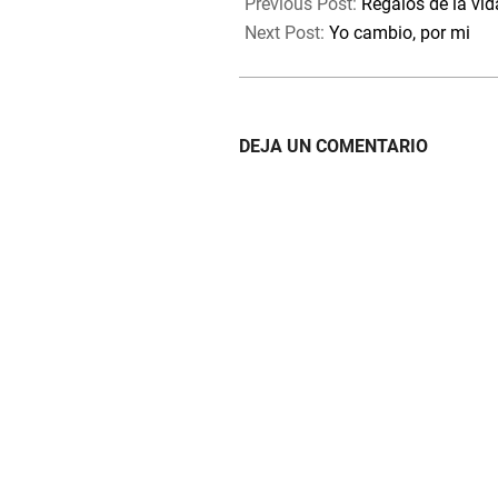
07-
Previous Post:
Regalos de la vid
05
Next Post:
Yo cambio, por mi
DEJA UN COMENTARIO