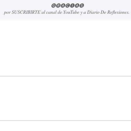
🅖🅡🅐🅒🅘🅐🅢
