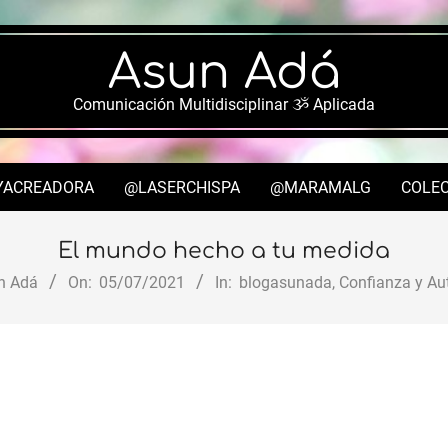
Asun Adá
Comunicación Multidisciplinar ૐ Aplicada
YACREADORA
@LASERCHISPA
@MARAMALG
COLEC
Secondary
Navigation
El mundo hecho a tu medida
Menu
n Adá
On:
05/07/2021
In:
blogasunada
,
Confianza y Au