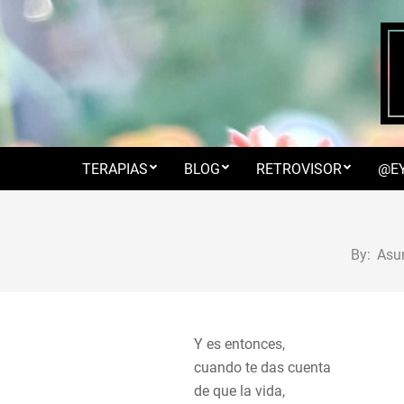
Skip
to
content
TERAPIAS
BLOG
RETROVISOR
@E
By:
Asu
Y es entonces,
cuando te das cuenta
de que la vida,