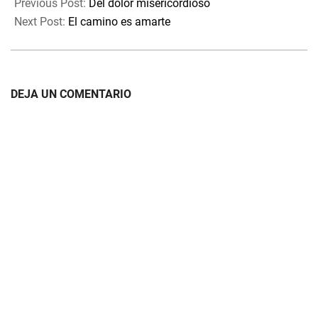
04-
Previous Post:
Del dolor misericordioso
20
Next Post:
El camino es amarte
DEJA UN COMENTARIO