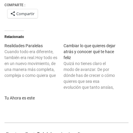
COMPARTE :
Compartir
Relacionado
Realidades Paralelas
Cambiar lo que quieres dejar
Cuando todo era diferente,
atrás y conocer qué te hace
también era real.Hoy todo es
feliz
en un nuevo movimiento, de
Quizá no tienes claro el
una manera más completa,
modo de avanzar. De por
compleja o como quiera que
dónde has de crecer o cómo
sea que tú determines su
quieres que sea esa
nombre para hacer
evolución que tanto ansías,
referencia al presente. Con
pero sabes que todo
Tu Ahora es este
todo, también el ahora,
empieza por lo sencillo, el
simplemente es.Yo
cambio. Por más que te
cambio.Tú cambias.Algo
resuene entre lo complejo o
cambia.Todo cambia.Y es
abstracto del cómo hacerlo,
que nada permanece y…
partiendo de la…
2025-