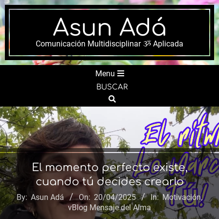
Skip
to
Asun Adá
content
Comunicación Multidisciplinar ૐ Aplicada
Secondary
Menu
Navigation
BUSCAR
Menu
Search
El momento perfecto existe,
cuando tú decides crearlo
By:
Asun Adá
On:
20/04/2025
In:
Motivación
,
vBlog Mensaje del Alma