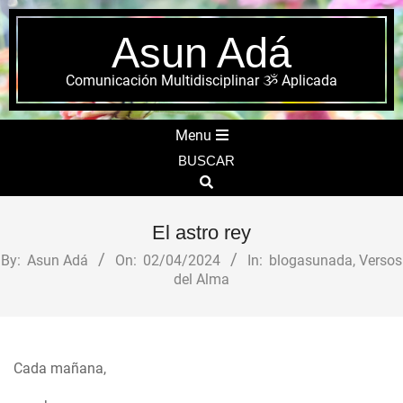
Skip
to
Asun Adá
content
Comunicación Multidisciplinar ૐ Aplicada
Secondary
Menu
Navigation
BUSCAR
Menu
Search
El astro rey
By:
Asun Adá
On:
02/04/2024
In:
blogasunada
,
Versos
del Alma
Cada mañana,