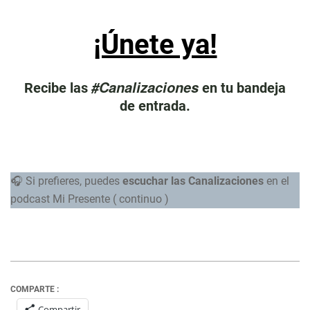
¡Únete ya!
#Canalizaciones
Recibe las
en tu bandeja
de entrada.
🎧 Si prefieres, puedes
escuchar las Canalizaciones
en el
podcast Mi Presente ( continuo )
COMPARTE :
Compartir