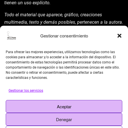
tienen un uso explícito.
Todo el material que aparece, gráfico, creaciones
multimedia, texto y demás posibles, pertenecen a la autora.
Está prohibida su manipulación sin previo aviso expreso de
Gestionar consentimiento
la mism para ello.
Siempre habrá de nombrarla y reconocer pues su autoría
Para ofrecer las mejores experiencias, utilizamos tecnologías como las
©AsunAdá ​Gracias.
cookies para almacenar y/o acceder a la información del dispositivo. El
consentimiento de estas tecnologías permitirá procesar datos como el
comportamiento de navegación o las identificaciones únicas en este sitio.
No consentir o retirar el consentimiento, puede afectar a ciertas
características y funciones.
Gestionar los servicios
BUSCAR
Aceptar
Search
Denegar