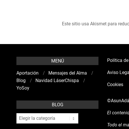
Este sitio usa Akismet para reduc
Política d
MENÚ
Aviso Lega
Aportación
Mensajes del Alma
Blog
Navidad LáserChispa
Cookies
YoSoy
©AsunAd
BLOG
El conteni
blog
Todo el ma