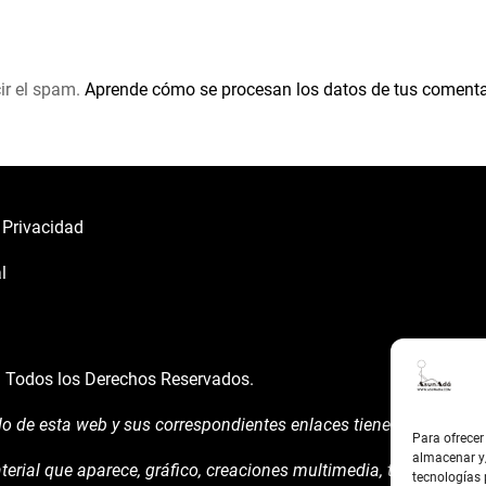
ir el spam.
Aprende cómo se procesan los datos de tus comenta
e Privacidad
l
á
Todos los Derechos Reservados.
do de esta web y sus correspondientes enlaces tienen un uso expl
Para ofrecer
almacenar y/
terial que aparece, gráfico, creaciones multimedia, texto y demá
tecnologías