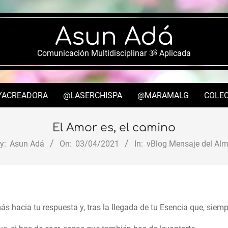
Asun Adá
Comunicación Multidisciplinar ૐ Aplicada
YACREADORA
@LASERCHISPA
@MARAMALG
COLEC
Secondary
Navigation
El Amor es, el camino
Menu
y:
Asun Adá
On:
03/04/2021
In:
vBlog Mensaje del Al
ás hacia tu respuesta y, tras la llegada de tu Esencia que, siempr