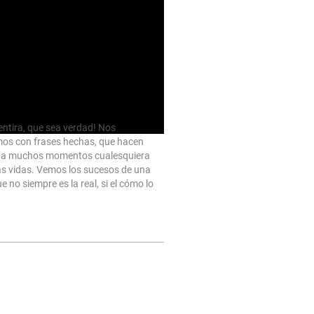
no, paso tras paso
ntira, que sea verdad! Nos
os con frases hechas, que hacen
a a muchos momentos cualesquiera
as vidas. Vemos los sucesos de una
 no siempre es la real, si el cómo lo
o no lo que han de decirnos.
algo sucede y cómo un…