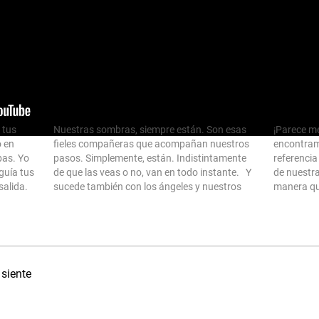
Con sombras en cada paso
En el cami
 tus
Nuestras sombras, siempre están. Son esas
¡Parece me
o en
fieles compañeras que acompañan nuestros
encontram
bas. Yo
pasos. Simplemente, están. Indistintamente
referenci
guía tus
de que las veas o no, van en todo instante. Y
de nuestr
salida.
sucede también con los ángeles y nuestros
manera que
 único y
guías. Que aún sin creer en ellos, hacen cada
vemos, per
paso del camino con nosotros. En…
Entonces 
 siente