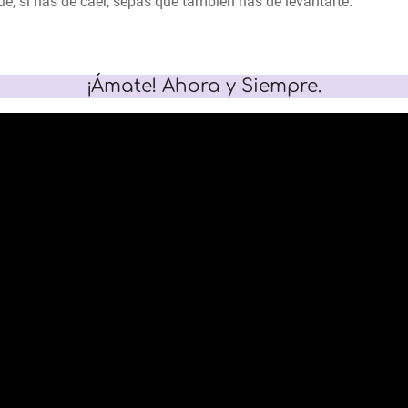
e, si has de caer, sepas que también has de levantarte.
¡Ámate! Ahora y Siempre.
¡Gracias! Canalización 
©AsunAdá Siempre enAmor Agradecida