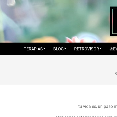
Skip
to
content
TERAPIAS
BLOG
RETROVISOR
@E
B
tu vida es, un paso m