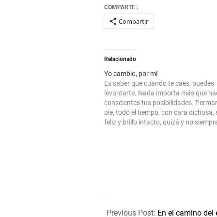
COMPARTE :
Compartir
Relacionado
Yo cambio, por mi
Es saber que cuando te caes, puedes
levantarte. Nada importa más que ha
conscientes tus posibilidades. Perma
pie, todo el tiempo, con cara dichosa,
feliz y brillo intacto, quizá y no siempre
consiga pero, tengo claro que Si Puedo
me cueste un poco, seguro que…
2026-
01-
Previous Post:
En el camino del