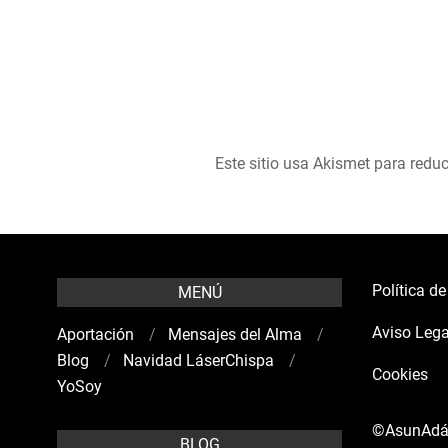
Este sitio usa Akismet para reduc
Política d
MENÚ
Aviso Lega
Aportación
Mensajes del Alma
Blog
Navidad LáserChispa
Cookies
YoSoy
©AsunAd
BLOG