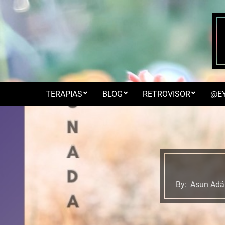
Skip
to
content
TERAPIAS
BLOG
RETROVISOR
@E
By:
Asun Adá