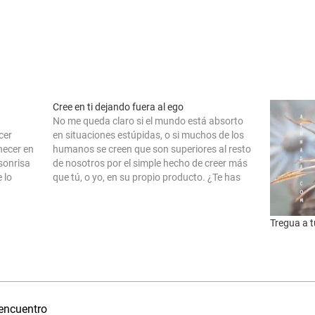
Cree en ti dejando fuera al ego
No me queda claro si el mundo está absorto
cer
en situaciones estúpidas, o si muchos de los
necer en
humanos se creen que son superiores al resto
 sonrisa
de nosotros por el simple hecho de creer más
 lo
que tú, o yo, en su propio producto. ¿Te has
. Tal vez
parado a pensar si crees de…
Tregua a t
 encuentro