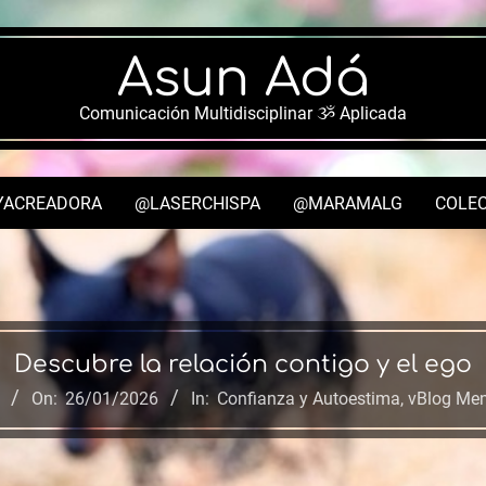
Asun Adá
Comunicación Multidisciplinar ૐ Aplicada
YACREADORA
@LASERCHISPA
@MARAMALG
COLEC
Secondary
Navigation
Menu
Descubre la relación contigo y el ego
On:
26/01/2026
In:
Confianza y Autoestima
,
vBlog Men