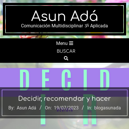
Skip
to
Asun Adá
content
Comunicación Multidisciplinar ૐ Aplicada
Secondary
Menu
Navigation
BUSCAR
Menu
Search
Decidir, recomendar y hacer
By:
Asun Adá
On:
19/07/2023
In:
blogasunada