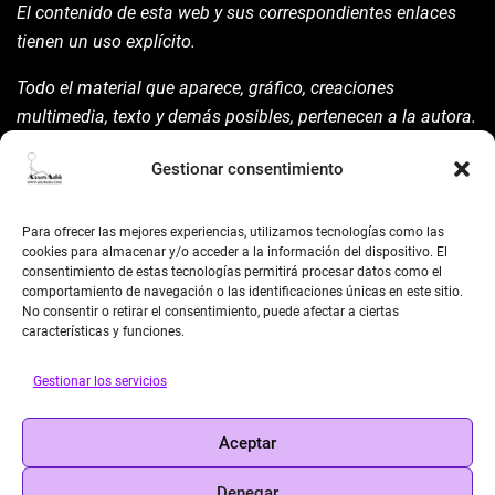
El contenido de esta web y sus correspondientes enlaces
tienen un uso explícito.
Todo el material que aparece, gráfico, creaciones
multimedia, texto y demás posibles, pertenecen a la autora.
Está prohibida su manipulación sin previo aviso expreso de
Gestionar consentimiento
la mism para ello.
Siempre habrá de nombrarla y reconocer pues su autoría
Para ofrecer las mejores experiencias, utilizamos tecnologías como las
©AsunAdá ​Gracias.
cookies para almacenar y/o acceder a la información del dispositivo. El
consentimiento de estas tecnologías permitirá procesar datos como el
comportamiento de navegación o las identificaciones únicas en este sitio.
No consentir o retirar el consentimiento, puede afectar a ciertas
características y funciones.
Gestionar los servicios
BUSCAR
Aceptar
Search
Denegar