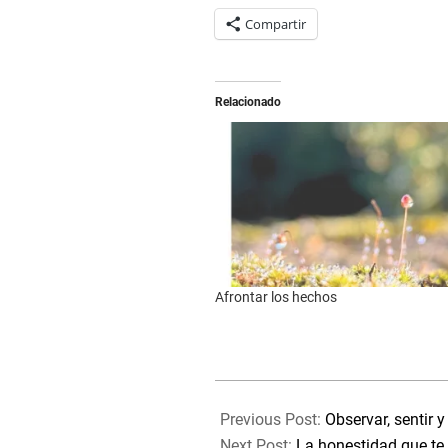
Compartir
Relacionado
Afrontar los hechos
2025-
07-
Previous Post:
Observar, sentir y 
25
Next Post:
La honestidad que te 