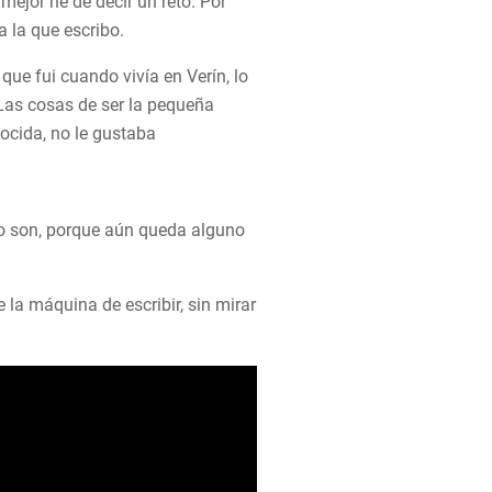
mejor he de decir un reto. Por
 a la que escribo.
que fui cuando vivía en Verín, lo
Las cosas de ser la pequeña
nocida, no le gustaba
 o son, porque aún queda alguno
 la máquina de escribir, sin mirar