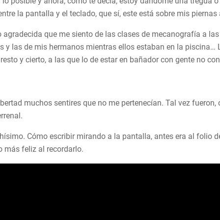
n lo posible y ahora, como te decía, estoy dándome una tregua o 
tre la pantalla y el teclado, que sí, este está sobre mis piernas
o agradecida que me siento de las clases de mecanografía a las 
s y las de mis hermanos mientras ellos estaban en la piscina… 
resto y cierto, a las que lo de estar en bañador con gente no co
ibertad muchos sentires que no me pertenecían. Tal vez fueron,
rrenal.
hísimo. Cómo escribir mirando a la pantalla, antes era al folio de
o más feliz al recordarlo.