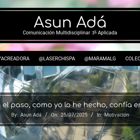
Asun Adá
Comunicación Multidisciplinar ૐ Aplicada
YACREADORA
@LASERCHISPA
@MARAMALG
COLEC
Secondary
Navigation
Menu
 el paso, como yo lo he hecho, confía en
By:
Asun Adá
On:
25/07/2025
In:
Motivación