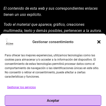
El contenido de esta web y sus correspondientes enlaces
tienen un uso explícito.
Todo el material que aparece, gráfico, creaciones
multimedia, texto y demás posibles, pertenecen a la autora.
Está prohibida su manipulación sin previo aviso expreso de
Gestionar consentimiento
la mism para ello.
Siempre habrá de nombrarla y reconocer pues su autoría
Para ofrecer las mejores experiencias, utilizamos tecnologías como las
©AsunAdá ​Gracias.
cookies para almacenar y/o acceder a la información del dispositivo. El
consentimiento de estas tecnologías permitirá procesar datos como el
comportamiento de navegación o las identificaciones únicas en este sitio.
No consentir o retirar el consentimiento, puede afectar a ciertas
características y funciones.
Gestionar los servicios
BUSCAR
Aceptar
Search