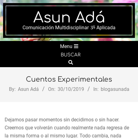
Skip
to
Asun Adá
content
Comunicación Multidisciplinar ૐ Aplicada
Secondary
Menu
Navigation
BUSCAR
Menu
Search
Cuentos Experimentales
By:
Asun Adá
On:
30/10/2019
In:
blogasunada
Dejamos pasar momentos sin decidirnos o sin hacer.
Creemos que volverán cuando realmente nada regresa de
la misma forma o al mismo lugar. Todo cambia, nada