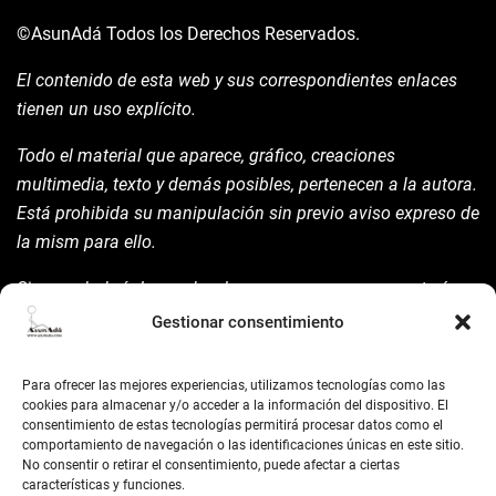
©AsunAdá
Todos los Derechos Reservados.
El contenido de esta web y sus correspondientes enlaces
tienen un uso explícito.
Todo el material que aparece, gráfico, creaciones
multimedia, texto y demás posibles, pertenecen a la autora.
Está prohibida su manipulación sin previo aviso expreso de
la mism para ello.
Siempre habrá de nombrarla y reconocer pues su autoría
©AsunAdá ​Gracias.
Gestionar consentimiento
Para ofrecer las mejores experiencias, utilizamos tecnologías como las
cookies para almacenar y/o acceder a la información del dispositivo. El
consentimiento de estas tecnologías permitirá procesar datos como el
comportamiento de navegación o las identificaciones únicas en este sitio.
No consentir o retirar el consentimiento, puede afectar a ciertas
BUSCAR
características y funciones.