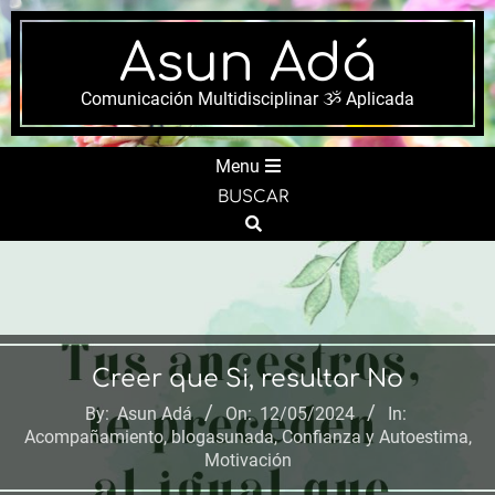
Skip
to
Asun Adá
content
Comunicación Multidisciplinar ૐ Aplicada
Secondary
Menu
Navigation
BUSCAR
Menu
Search
Creer que Si, resultar No
By:
Asun Adá
On:
12/05/2024
In:
Acompañamiento
,
blogasunada
,
Confianza y Autoestima
,
Motivación