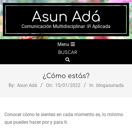
Skip
to
Asun Adá
content
Comunicación Multidisciplinar ૐ Aplicada
Secondary
Menu
Navigation
BUSCAR
Menu
Search
¿Cómo estás?
By:
Asun Adá
On:
15/01/2022
In:
blogasunada
Conocer cómo te sientes en cada momento es, lo mínimo
que puedes hacer por y para ti.