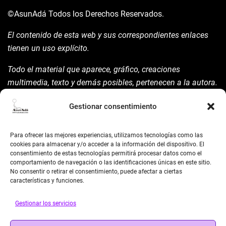
©AsunAdá
Todos los Derechos Reservados.
El contenido de esta web y sus correspondientes enlaces
tienen un uso explícito.
Todo el material que aparece, gráfico, creaciones
multimedia, texto y demás posibles, pertenecen a la autora.
Está prohibida su manipulación sin previo aviso expreso de
Gestionar consentimiento
la mism para ello.
Siempre habrá de nombrarla y reconocer pues su autoría
Para ofrecer las mejores experiencias, utilizamos tecnologías como las
©AsunAdá ​Gracias.
cookies para almacenar y/o acceder a la información del dispositivo. El
consentimiento de estas tecnologías permitirá procesar datos como el
comportamiento de navegación o las identificaciones únicas en este sitio.
No consentir o retirar el consentimiento, puede afectar a ciertas
características y funciones.
Gestionar los servicios
BUSCAR