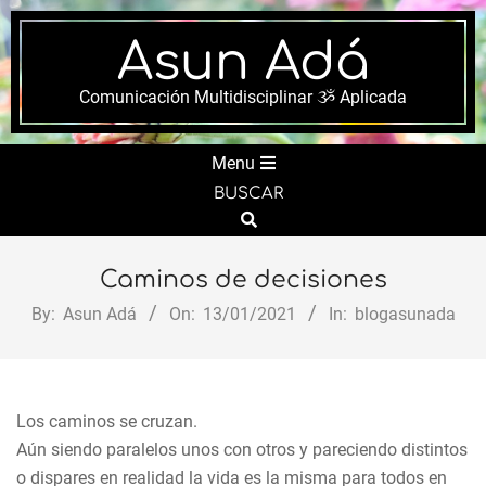
Skip
to
Asun Adá
content
Comunicación Multidisciplinar ૐ Aplicada
Secondary
Menu
Navigation
BUSCAR
Menu
Search
Caminos de decisiones
By:
Asun Adá
On:
13/01/2021
In:
blogasunada
Los caminos se cruzan.
Aún siendo paralelos unos con otros y pareciendo distintos
o dispares en realidad la vida es la misma para todos en