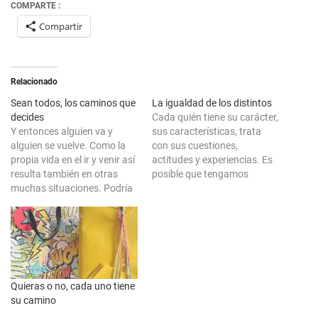
COMPARTE :
Compartir
Relacionado
Sean todos, los caminos que
La igualdad de los distintos
decides
Cada quién tiene su carácter,
Y entonces alguien va y
sus características, trata
alguien se vuelve. Como la
con sus cuestiones,
propia vida en el ir y venir así
actitudes y experiencias. Es
resulta también en otras
posible que tengamos
muchas situaciones. Podría
oportunidades similares
ser que fuese distinto pero,
pero, por raro que pudiera
las leyes se repiten en cada
parecer nunca son las
hecho. Puedes alcanzar
mismas. Motivos tan claros
momentos tales como la
como que cada quién tiene
propia capacidad para
sus propias lecciones para
discernir pero, cierto que…
aprender y por ello es que
Quieras o no, cada uno tiene
todo es…
su camino