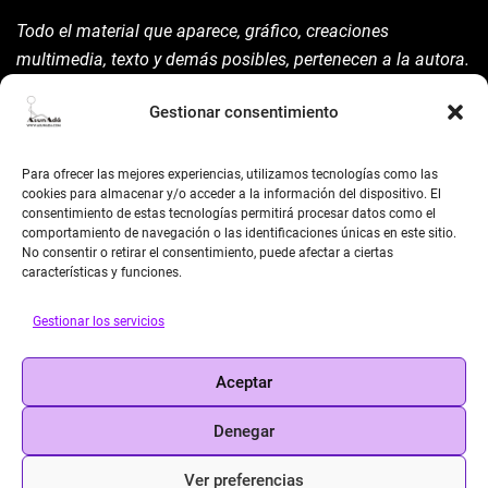
Todo el material que aparece, gráfico, creaciones
multimedia, texto y demás posibles, pertenecen a la autora.
Está prohibida su manipulación sin previo aviso expreso de
Gestionar consentimiento
la mism para ello.
Siempre habrá de nombrarla y reconocer pues su autoría
Para ofrecer las mejores experiencias, utilizamos tecnologías como las
©AsunAdá ​Gracias.
cookies para almacenar y/o acceder a la información del dispositivo. El
consentimiento de estas tecnologías permitirá procesar datos como el
comportamiento de navegación o las identificaciones únicas en este sitio.
No consentir o retirar el consentimiento, puede afectar a ciertas
características y funciones.
Gestionar los servicios
BUSCAR
Aceptar
Search
Denegar
Ver preferencias