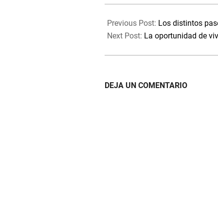
2022-
08-
Previous Post:
Los distintos p
03
Next Post:
La oportunidad de vivi
DEJA UN COMENTARIO