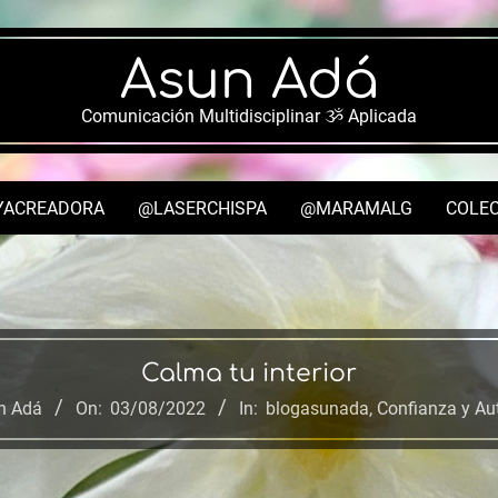
Asun Adá
Comunicación Multidisciplinar ૐ Aplicada
YACREADORA
@LASERCHISPA
@MARAMALG
COLEC
Secondary
Navigation
Menu
Calma tu interior
n Adá
On:
03/08/2022
In:
blogasunada
,
Confianza y Au