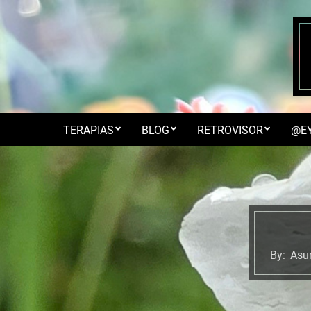
Skip
to
content
TERAPIAS
BLOG
RETROVISOR
@E
By:
Asu