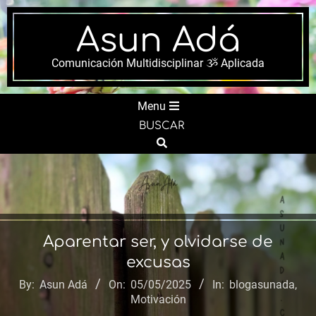
Skip
to
Asun Adá
content
Comunicación Multidisciplinar ૐ Aplicada
Secondary
Menu
Navigation
BUSCAR
Menu
Search
Aparentar ser, y olvidarse de
excusas
By:
Asun Adá
On:
05/05/2025
In:
blogasunada
,
Motivación