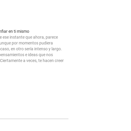
nfiar en ti mismo
 ese instante que ahora, parece
unque por momentos pudiera
scaso, en otro sería intenso y largo.
ensamientos e ideas que nos
iertamente a veces, te hacen creer
ante de igual manera que en otras
te sientes el rey del mundo capaz de