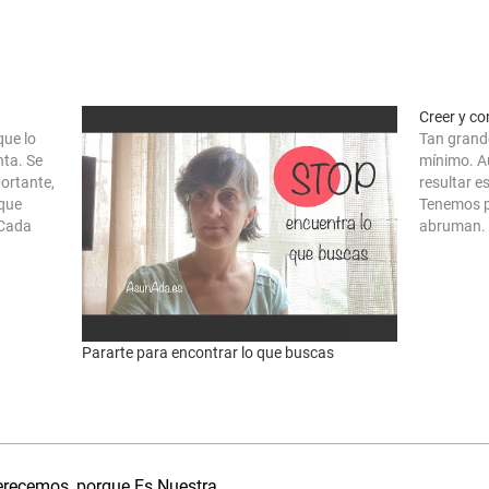
Creer y co
que lo
Tan grande
nta. Se
mínimo. A
portante,
resultar e
 que
Tenemos p
 Cada
abruman. C
insignific
ocasiones 
todo.…
Pararte para encontrar lo que buscas
erecemos, porque Es Nuestra