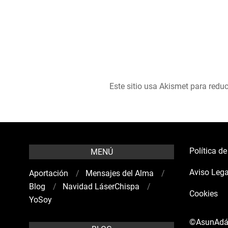
Este sitio usa Akismet para reduc
Política d
MENÚ
Aviso Lega
Aportación
Mensajes del Alma
Blog
Navidad LáserChispa
Cookies
YoSoy
©AsunAd