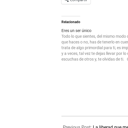
Relacionado
Eres un ser único
Todo lo que sientes, del mismo modo 
que haces o no, has de tenerlo en cue
trata de algo primordial para ti, es im
y a veces, tal vez te dejas llevar por lo
escuchas de otros y, te olvidas de ti.
uno tiene…
2021-
08-
Previous Post:
La liberad que m