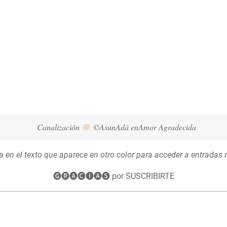
Canalización 
 ©AsunAdá enAmor Agradecida
 en el texto que aparece en otro color para acceder a entradas 
🅖🅡🅐🅒🅘🅐🅢 por SUSCRIBIRTE