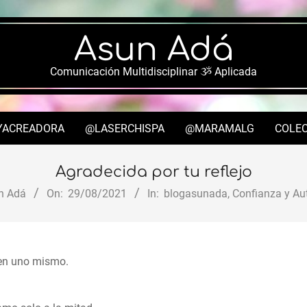
Asun Adá
Comunicación Multidisciplinar ૐ Aplicada
YACREADORA
@LASERCHISPA
@MARAMALG
COLEC
Secondary
Navigation
Agradecida por tu reflejo
Menu
n Adá
On:
29/08/2021
In:
blogasunada
,
Confianza y Au
 en uno mismo.