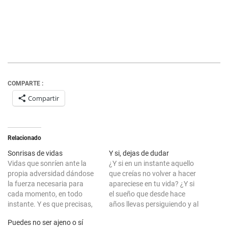
COMPARTE :
Compartir
Relacionado
Sonrisas de vidas
Y si, dejas de dudar
Vidas que sonríen ante la
¿Y si en un instante aquello
propia adversidad dándose
que creías no volver a hacer
la fuerza necesaria para
apareciese en tu vida? ¿Y si
cada momento, en todo
el sueño que desde hace
instante. Y es que precisas,
años llevas persiguiendo y al
que toda tu existencia sea,
que no le encontrabas
Puedes no ser ajeno o sí
tu verdad. Tu esencia, como
momento posible, fuese