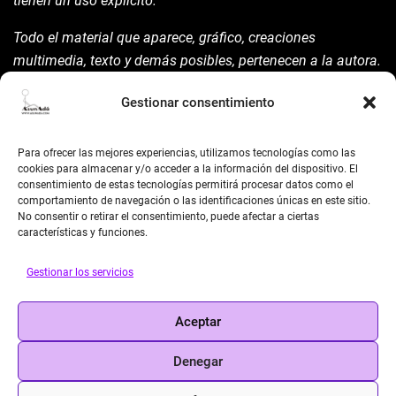
tienen un uso explícito.
Todo el material que aparece, gráfico, creaciones
multimedia, texto y demás posibles, pertenecen a la autora.
Está prohibida su manipulación sin previo aviso expreso de
Gestionar consentimiento
la mism para ello.
Siempre habrá de nombrarla y reconocer pues su autoría
Para ofrecer las mejores experiencias, utilizamos tecnologías como las
©AsunAdá ​Gracias.
cookies para almacenar y/o acceder a la información del dispositivo. El
consentimiento de estas tecnologías permitirá procesar datos como el
comportamiento de navegación o las identificaciones únicas en este sitio.
No consentir o retirar el consentimiento, puede afectar a ciertas
características y funciones.
Gestionar los servicios
BUSCAR
Aceptar
Search
Denegar