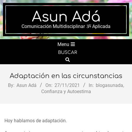
Skip
to
Asun Adá
content
Comunicación Multidisciplinar ૐ Aplicada
Secondary
Menu
Navigation
BUSCAR
Menu
Search
Adaptación en las circunstancias
By:
Asun Adá
On:
27/11/2021
In:
blogasunada
,
Confianza y Autoestima
Hoy hablamos de adaptación.