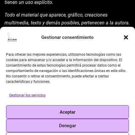
tienen un uso explícito.
Todo el material que aparece, gráfico, creaciones
multimedia, texto y demás posibles, pertenecen a la autora.
Está prohibida su manipulación sin previo aviso expreso de
Gestionar consentimiento
la mism para ello.
Siempre habrá de nombrarla y reconocer pues su autoría
Para ofrecer las mejores experiencias, utilizamos tecnologías como las
©AsunAdá ​Gracias.
cookies para almacenar y/o acceder a la información del dispositivo. El
consentimiento de estas tecnologías permitirá procesar datos como el
comportamiento de navegación o las identificaciones únicas en este sitio.
No consentir o retirar el consentimiento, puede afectar a ciertas
características y funciones.
Gestionar los servicios
BUSCAR
Aceptar
Search
Denegar