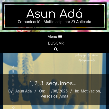
Skip
to
Asun Adá
content
Comunicación Multidisciplinar ૐ Aplicada
Secondary
Menu
Navigation
BUSCAR
Menu
Search
1, 2, 3, seguimos…
By:
Asun Adá
On:
11/08/2025
In:
Motivación
,
Versos del Alma